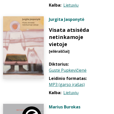
Kalba:
Lietuvių
Jurgita Jasponytė
Visata atsisėda
netinkamoje
vietoje
[eilėraščiai]
Diktorius:
Gustė Pupkevičienė
Leidinio formatas:
MP3 (garso įrašas)
Kalba:
Lietuvių
Marius Burokas