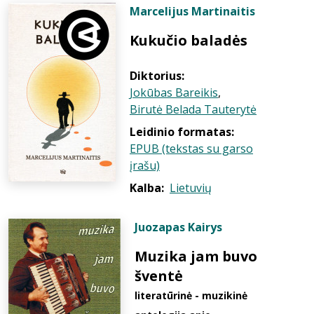
Marcelijus Martinaitis
Kukučio baladės
Diktorius:
Jokūbas Bareikis
,
Birutė Belada Tauterytė
Leidinio formatas:
EPUB (tekstas su garso
įrašu)
Kalba:
Lietuvių
Juozapas Kairys
Muzika jam buvo
šventė
literatūrinė - muzikinė