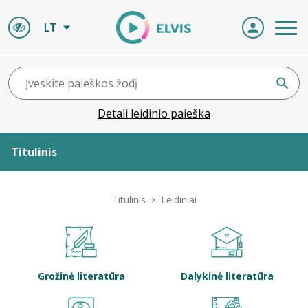
LT
Detali leidinio paieška
Titulinis
Apie ELVIS
Titulinis
Leidiniai
Leidiniai
ELVIS atvyksta
Grožinė literatūra
Dalykinė literatūra
Naujienos