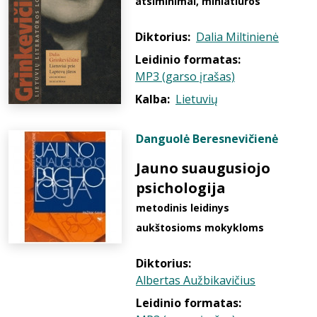
atsiminimai, miniatiūros
Diktorius:
Dalia Miltinienė
Leidinio formatas:
MP3 (garso įrašas)
Kalba:
Lietuvių
Danguolė Beresnevičienė
Jauno suaugusiojo
psichologija
metodinis leidinys
aukštosioms mokykloms
Diktorius:
Albertas Aužbikavičius
Leidinio formatas: