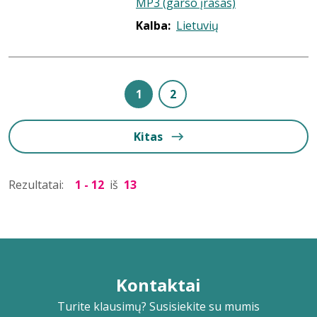
MP3 (garso įrašas)
Kalba:
Lietuvių
1
2
Kitas
Rezultatai:
1 - 12
iš
13
Kontaktai
Turite klausimų? Susisiekite su mumis