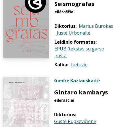
Seismografas
eilėraščiai
Diktorius:
Marius Burokas
,
Justė Urbonaitė
Leidinio formatas:
EPUB (tekstas su garso
įrašu)
Kalba:
Lietuvių
Giedrė Kazlauskaitė
Gintaro kambarys
eilėraščiai
Diktorius:
Gustė Pupkevičienė