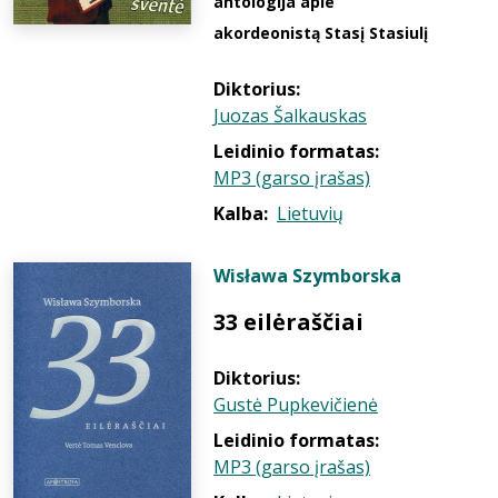
antologija apie
akordeonistą Stasį Stasiulį
Diktorius:
Juozas Šalkauskas
Leidinio formatas:
MP3 (garso įrašas)
Kalba:
Lietuvių
Wisława Szymborska
33 eilėraščiai
Diktorius:
Gustė Pupkevičienė
Leidinio formatas:
MP3 (garso įrašas)