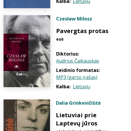
Kalba:
Lietuvių
Czesław Miłosz
Pavergtas protas
esė
Diktorius:
Audrius Čaikauskas
Leidinio formatas:
MP3 (garso įrašas)
Kalba:
Lietuvių
Dalia Grinkevičiūtė
Lietuviai prie
Laptevų jūros