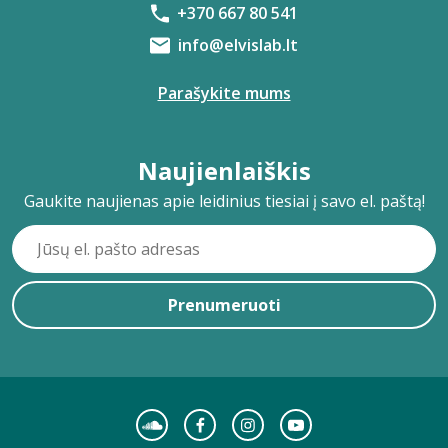
+370 667 80 541
info@elvislab.lt
Parašykite mums
Naujienlaiškis
Gaukite naujienas apie leidinius tiesiai į savo el. paštą!
Prenumeruoti