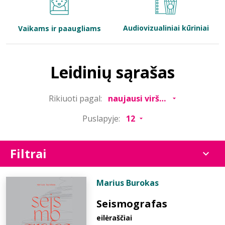
Bibliotekoms
Audiovizualiniai kūriniai
Vaikams ir paaugliams
D.U.K.
Leidinių sąrašas
+370 667 80 541
Rikiuoti pagal:
info@elvislab.lt
Puslapyje:
Filtrai
Marius Burokas
Seismografas
eilėraščiai