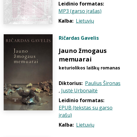
Leidinio formatas:
MP3 (garso įrašas)
Kalba:
Lietuvių
Ričardas Gavelis
Jauno žmogaus
memuarai
keturiolikos laiškų romanas
Diktorius:
Paulius Šironas
,
Justė Urbonaitė
Leidinio formatas:
EPUB (tekstas su garso
įrašu)
Kalba:
Lietuvių