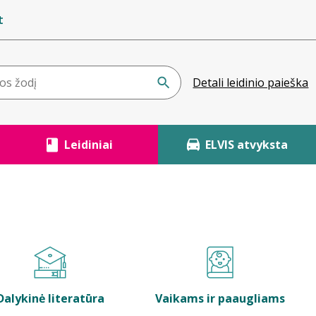
t
Detali leidinio paieška
Leidiniai
ELVIS atvyksta
Dalykinė literatūra
Vaikams ir paaugliams