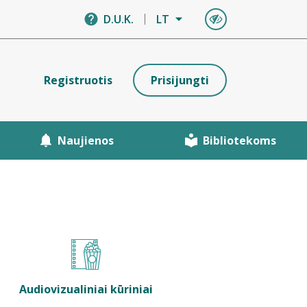
D.U.K.
LT
Registruotis
Prisijungti
Naujienos
Bibliotekoms
Audiovizualiniai kūriniai