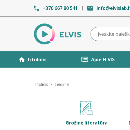
+370 667 80 541
info@elvislab.l
Titulinis
Apie ELVIS
Titulinis
Leidiniai
Grožinė literatūra