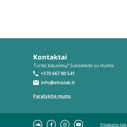
Kontaktai
Turite klausimų? Susisiekite su mumis
+370 667 80 541
info@elvislab.lt
Parašykite mums
Privatumo tais