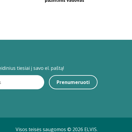
pažintinis vadovas
dinius tiesiai į savo el. paštą!
Prenumeruoti
Visos teisės saugomos © 2026 ELVIS.