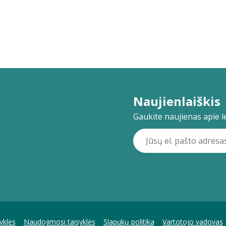
Naujienlaiškis
Gaukite naujienas apie lei
yklės
Naudojimosi taisyklės
Slapukų politika
Vartotojo vadovas