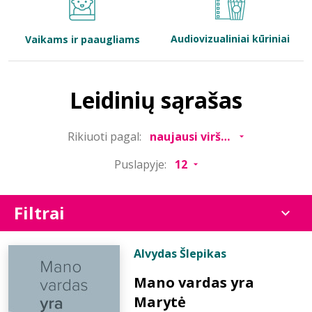
Bibliotekoms
Audiovizualiniai kūriniai
Vaikams ir paaugliams
D.U.K.
Leidinių sąrašas
+370 667 80 541
Rikiuoti pagal:
info@elvislab.lt
Puslapyje:
Filtrai
Alvydas Šlepikas
Mano vardas yra
Marytė