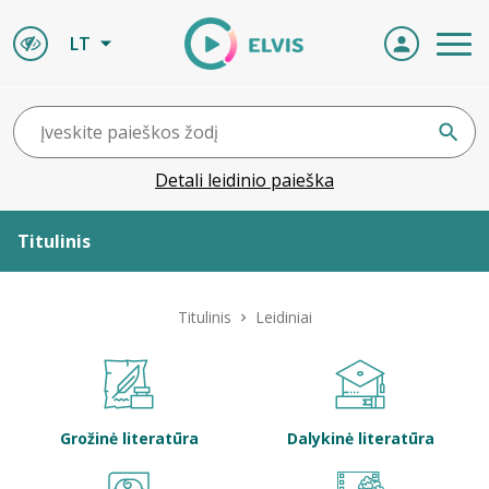
LT
Detali leidinio paieška
Titulinis
Apie ELVIS
Titulinis
Leidiniai
Leidiniai
ELVIS atvyksta
Grožinė literatūra
Dalykinė literatūra
Naujienos