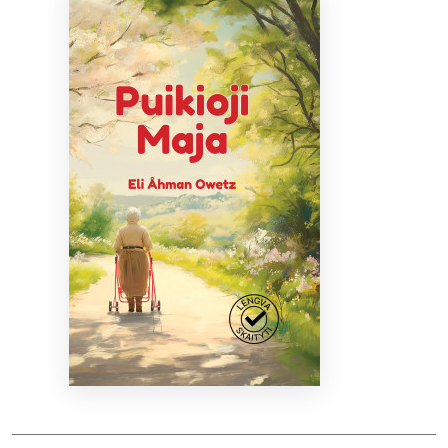
Bibliotekoms
D.U.K.
+370 667 80 541
info@elvislab.lt