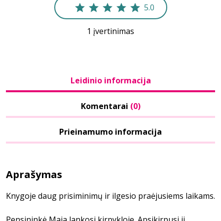
5.0
1 įvertinimas
Leidinio informacija
Komentarai
(0)
Prieinamumo informacija
Aprašymas
Knygoje daug prisiminimų ir ilgesio praėjusiems laikams.
Pensininkė Maja lankosi kirpykloje. Apsikirpusi ji