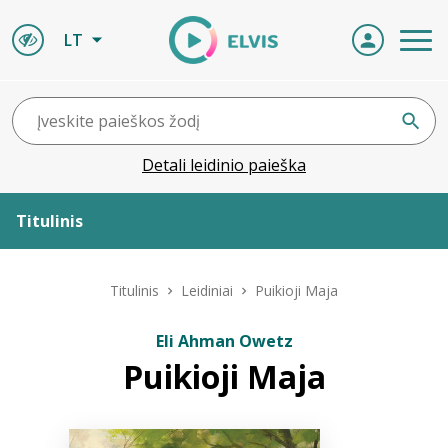
LT
Detali leidinio paieška
Titulinis
Apie ELVIS
Titulinis
Leidiniai
Puikioji Maja
Leidiniai
Eli Ahman Owetz
Puikioji Maja
ELVIS atvyksta
Naujienos