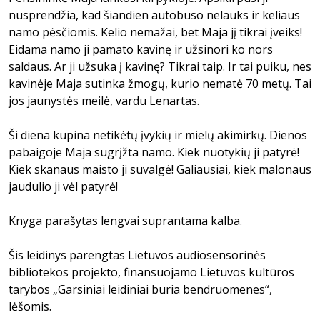
nusprendžia, kad šiandien autobuso nelauks ir keliaus
namo pėsčiomis. Kelio nemažai, bet Maja jį tikrai įveiks!
Eidama namo ji pamato kavinę ir užsinori ko nors
saldaus. Ar ji užsuka į kavinę? Tikrai taip. Ir tai puiku, nes
kavinėje Maja sutinka žmogų, kurio nematė 70 metų. Tai
jos jaunystės meilė, vardu Lenartas.
Ši diena kupina netikėtų įvykių ir mielų akimirkų. Dienos
pabaigoje Maja sugrįžta namo. Kiek nuotykių ji patyrė!
Kiek skanaus maisto ji suvalgė! Galiausiai, kiek malonaus
jaudulio ji vėl patyrė!
Knyga parašytas lengvai suprantama kalba.
Šis leidinys parengtas Lietuvos audiosensorinės
bibliotekos projekto, finansuojamo Lietuvos kultūros
tarybos „Garsiniai leidiniai buria bendruomenes“,
lėšomis.