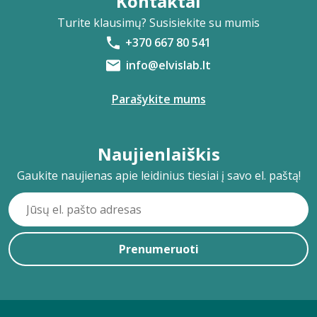
Kontaktai
Turite klausimų? Susisiekite su mumis
+370 667 80 541
info@elvislab.lt
Parašykite mums
Naujienlaiškis
Gaukite naujienas apie leidinius tiesiai į savo el. paštą!
Prenumeruoti