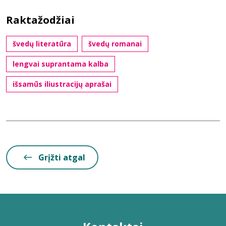
Raktažodžiai
švedų literatūra
švedų romanai
lengvai suprantama kalba
išsamūs iliustracijų aprašai
Grįžti atgal