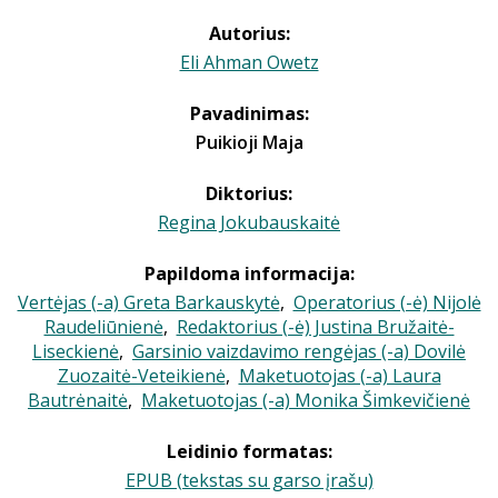
Autorius:
Eli Ahman Owetz
Pavadinimas:
Puikioji Maja
Diktorius:
Regina Jokubauskaitė
Papildoma informacija:
Vertėjas (-a) Greta Barkauskytė
,
Operatorius (-ė) Nijolė
Raudeliūnienė
,
Redaktorius (-ė) Justina Bružaitė-
Liseckienė
,
Garsinio vaizdavimo rengėjas (-a) Dovilė
Zuozaitė-Veteikienė
,
Maketuotojas (-a) Laura
Bautrėnaitė
,
Maketuotojas (-a) Monika Šimkevičienė
Leidinio formatas:
EPUB (tekstas su garso įrašu)