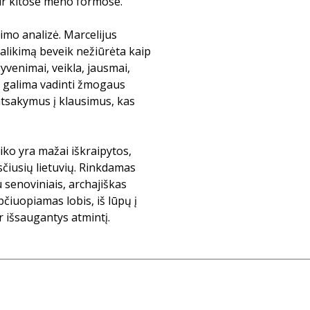
ir kitose meno formose.
imo analizė. Marcelijus
palikimą beveik nežiūrėta kaip
venimai, veikla, jausmai,
ą galima vadinti žmogaus
tsakymus į klausimus, kas
iko yra mažai iškraipytos,
sčiusių lietuvių. Rinkdamas
 senoviniais, archajiškas
pčiuopiamas lobis, iš lūpų į
r išsaugantys atmintį.