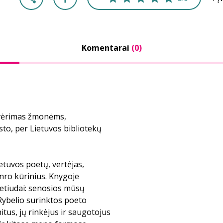
Komentarai
(0)
tvėrimas žmonėms,
sto, per Lietuvos bibliotekų
etuvos poetų, vertėjas,
anro kūrinius. Knygoje
s etiudai: senosios mūsų
Rybelio surinktos poeto
itus, jų rinkėjus ir saugotojus