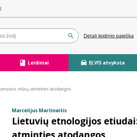
t
Detali leidinio paieška
Leidiniai
ELVIS atvyksta
i: senosios mūsų atminties atodangos
Marcelijus Martinaitis
Lietuvių etnologijos etiuda
atminties atodangos