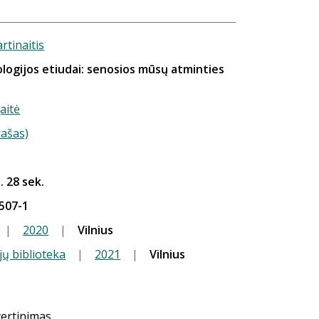
rtinaitis
ologijos etiudai: senosios mūsų atminties
aitė
rašas)
. 28 sek.
507-1
|
2020
|
Vilnius
jų biblioteka
|
2021
|
Vilnius
vertinimas