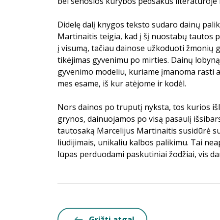
bei senosios kūrybos pėdsakus literatūroje 
Didelę dalį knygos teksto sudaro dainų palik
Martinaitis teigia, kad į šį nuostabų tautos 
į visumą, tačiau dainose užkoduoti žmonių gy
tikėjimas gyvenimu po mirties. Dainų lobyn
gyvenimo modeliu, kuriame įmanoma rasti a
mes esame, iš kur atėjome ir kodėl.
Nors dainos po truputį nyksta, tos kurios išl
grynos, dainuojamos po visą pasaulį išsibar
tautosaką Marcelijus Martinaitis susidūrė su
liudijimais, unikaliu kalbos palikimu. Tai nea
lūpas perduodami paskutiniai žodžiai, vis da
Grįžti atgal