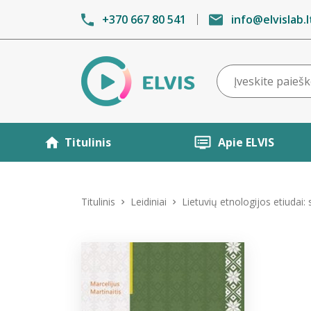
+370 667 80 541
info@elvislab.l
Titulinis
Apie ELVIS
Titulinis
Leidiniai
Lietuvių etnologijos etiuda