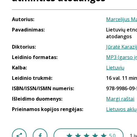
Autorius:
Marcelijus Ma
Pavadinimas:
Lietuvių etn
atodangos
Diktorius:
Jūratė Karazij
Leidinio formatas:
MP3 (garso į
Kalba:
Lietuvių
Leidinio trukmė:
16 val. 11 min
ISBN/ISSN/ISMN numeris:
978-9986-09-
Išleidimo duomenys:
Margi raštai
Prieinamos kopijos rengėjas:
Lietuvos aklų
5.0
1 į