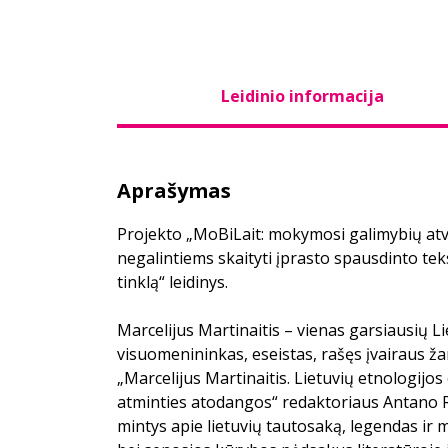
Leidinio informacija
Aprašymas
Projekto „MoBiLait: mokymosi galimybių a
negalintiems skaityti įprasto spausdinto tek
tinklą“ leidinys.
Marcelijus Martinaitis – vienas garsiausių Li
visuomenininkas, eseistas, rašęs įvairaus ž
„Marcelijus Martinaitis. Lietuvių etnologijo
atminties atodangos“ redaktoriaus Antano 
mintys apie lietuvių tautosaką, legendas ir m