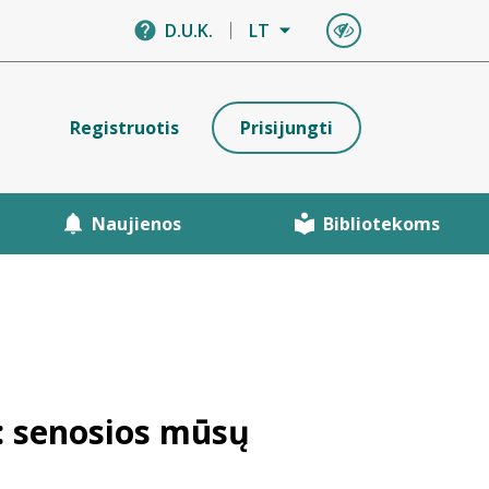
D.U.K.
LT
Registruotis
Prisijungti
Naujienos
Bibliotekoms
i: senosios mūsų