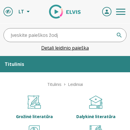
LT
Detali leidinio paieška
Titulinis
Apie ELVIS
Titulinis
Leidiniai
Leidiniai
ELVIS atvyksta
Grožinė literatūra
Dalykinė literatūra
Naujienos