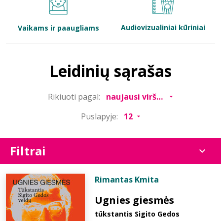
Bibliotekoms
Audiovizualiniai kūriniai
Vaikams ir paaugliams
D.U.K.
Leidinių sąrašas
+370 667 80 541
Rikiuoti pagal:
info@elvislab.lt
Puslapyje:
Filtrai
Rimantas Kmita
Ugnies giesmės
tūkstantis Sigito Gedos