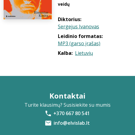
veidų
Diktorius:
Sergejus Ivanovas
Leidinio formatas:
MP3 (garso įrašas)
Kalba:
Lietuvių
Kontaktai
Turite klausimų? Susisiekite su mumis
+370 667 80 541
info@elvislab.lt