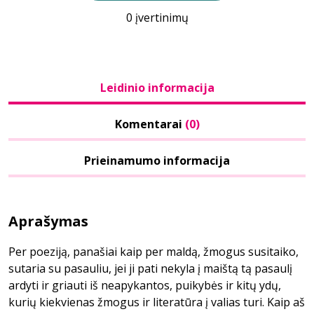
0 įvertinimų
Leidinio informacija
Komentarai
(0)
Prieinamumo informacija
Aprašymas
Per poeziją, panašiai kaip per maldą, žmogus susitaiko,
sutaria su pasauliu, jei ji pati nekyla į maištą tą pasaulį
ardyti ir griauti iš neapykantos, puikybės ir kitų ydų,
kurių kiekvienas žmogus ir literatūra į valias turi. Kaip aš