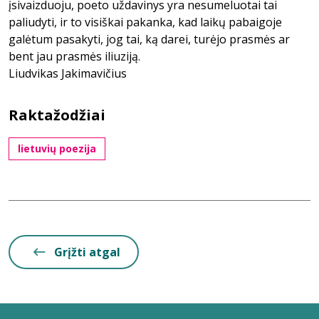
įsivaizduoju, poeto uždavinys yra nesumeluotai tai
paliudyti, ir to visiškai pakanka, kad laikų pabaigoje
galėtum pasakyti, jog tai, ką darei, turėjo prasmės ar
bent jau prasmės iliuziją.
Liudvikas Jakimavičius
Raktažodžiai
lietuvių poezija
Grįžti atgal