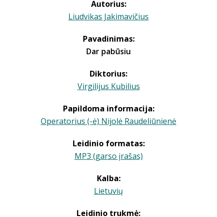
Autorius:
Liudvikas Jakimavičius
Pavadinimas:
Dar pabūsiu
Diktorius:
Virgilijus Kubilius
Papildoma informacija:
Operatorius (-ė) Nijolė Raudeliūnienė
Leidinio formatas:
MP3 (garso įrašas)
Kalba:
Lietuvių
Leidinio trukmė: