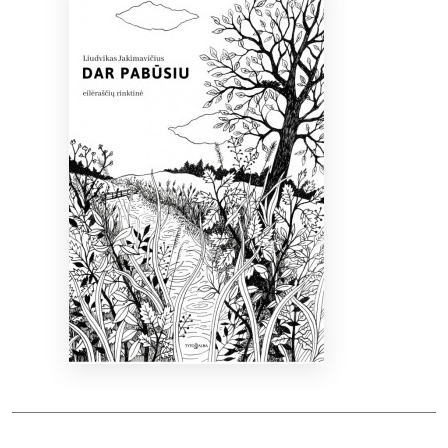
Bibliotekoms
D.U.K.
+370 667 80 541
info@elvislab.lt