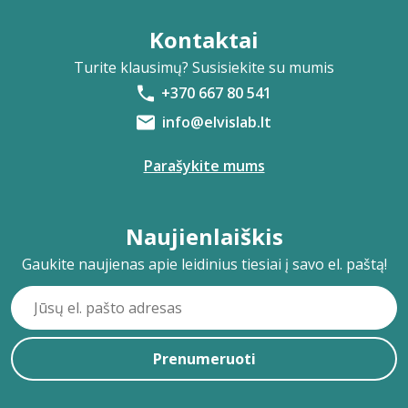
Kontaktai
Turite klausimų? Susisiekite su mumis
+370 667 80 541
info@elvislab.lt
Parašykite mums
Naujienlaiškis
Gaukite naujienas apie leidinius tiesiai į savo el. paštą!
Prenumeruoti