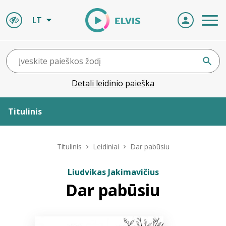
LT
Detali leidinio paieška
Titulinis
Apie ELVIS
Titulinis
Leidiniai
Dar pabūsiu
Leidiniai
Liudvikas Jakimavičius
Dar pabūsiu
ELVIS atvyksta
Naujienos