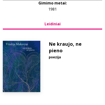
Gimimo metai:
1981
Bibliotekoms
Leidiniai
D.U.K.
+370 667 80 541
Ne kraujo, ne
pieno
info@elvislab.lt
poezija