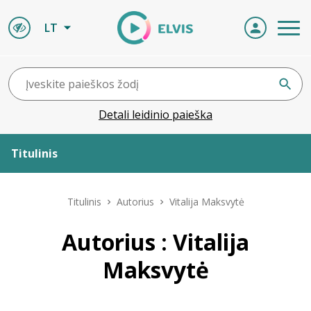
LT
Detali leidinio paieška
Titulinis
Apie ELVIS
Titulinis
Autorius
Vitalija Maksvytė
Leidiniai
Autorius : Vitalija
Maksvytė
ELVIS atvyksta
Naujienos