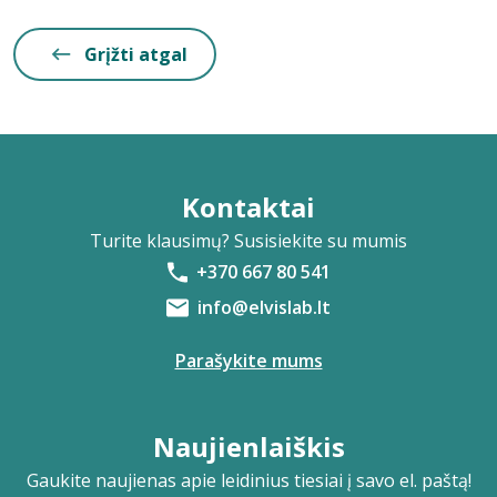
Grįžti atgal
Kontaktai
Turite klausimų? Susisiekite su mumis
+370 667 80 541
info@elvislab.lt
Parašykite mums
Naujienlaiškis
Gaukite naujienas apie leidinius tiesiai į savo el. paštą!