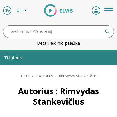
LT
Detali leidinio paieška
Titulinis
Apie ELVIS
Titulinis
Autorius
Rimvydas Stankevičius
Leidiniai
Autorius : Rimvydas
Stankevičius
ELVIS atvyksta
Naujienos