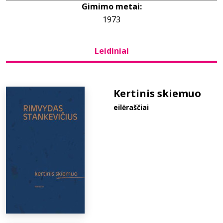
Gimimo metai:
1973
Bibliotekoms
Leidiniai
D.U.K.
+370 667 80 541
Kertinis skiemuo
eilėraščiai
info@elvislab.lt