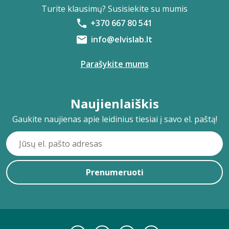
Turite klausimų? Susisiekite su mumis
+370 667 80 541
info@elvislab.lt
Parašykite mums
Naujienlaiškis
Gaukite naujienas apie leidinius tiesiai į savo el. paštą!
Prenumeruoti