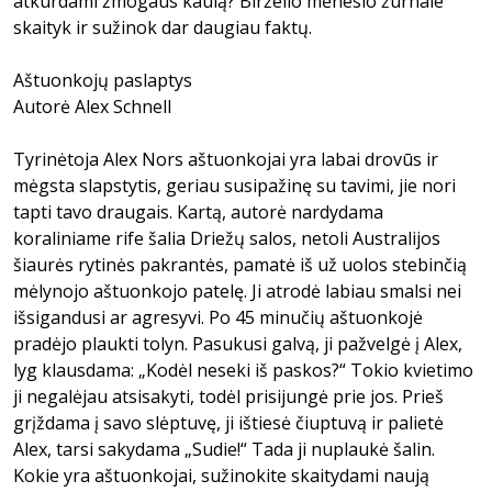
atkurdami žmogaus kaulą? Birželio mėnesio žurnale
skaityk ir sužinok dar daugiau faktų.
Aštuonkojų paslaptys
Autorė Alex Schnell
Tyrinėtoja Alex Nors aštuonkojai yra labai drovūs ir
mėgsta slapstytis, geriau susipažinę su tavimi, jie nori
tapti tavo draugais. Kartą, autorė nardydama
koraliniame rife šalia Driežų salos, netoli Australijos
šiaurės rytinės pakrantės, pamatė iš už uolos stebinčią
mėlynojo aštuonkojo patelę. Ji atrodė labiau smalsi nei
išsigandusi ar agresyvi. Po 45 minučių aštuonkojė
pradėjo plaukti tolyn. Pasukusi galvą, ji pažvelgė į Alex,
lyg klausdama: „Kodėl neseki iš paskos?“ Tokio kvietimo
ji negalėjau atsisakyti, todėl prisijungė prie jos. Prieš
grįždama į savo slėptuvę, ji ištiesė čiuptuvą ir palietė
Alex, tarsi sakydama „Sudie!“ Tada ji nuplaukė šalin.
Kokie yra aštuonkojai, sužinokite skaitydami naują