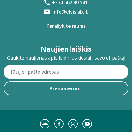
+370 667 80 541
info@elvislab.lt
Parašykite mums
Naujienlaiškis
Gaukite naujienas apie leidinius tiesiai į savo el. paštą!
Prenumeruoti