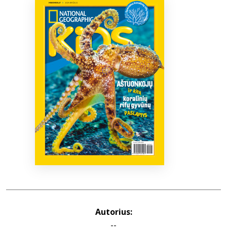
Bibliotekoms
D.U.K.
+370 667 80 541
info@elvislab.lt
Autorius:
--