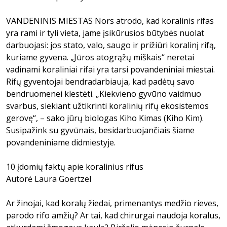
VANDENINIS MIESTAS Nors atrodo, kad koralinis rifas
yra rami ir tyli vieta, jame įsikūrusios būtybės nuolat
darbuojasi: jos stato, valo, saugo ir prižiūri koralinį rifą,
kuriame gyvena. „Jūros atogrąžų miškais“ neretai
vadinami koraliniai rifai yra tarsi povandeniniai miestai.
Rifų gyventojai bendradarbiauja, kad padėtų savo
bendruomenei klestėti. „Kiekvieno gyvūno vaidmuo
svarbus, siekiant užtikrinti koralinių rifų ekosistemos
gerovę“, – sako jūrų biologas Kiho Kimas (Kiho Kim).
Susipažink su gyvūnais, besidarbuojančiais šiame
povandeniniame didmiestyje.
10 įdomių faktų apie koralinius rifus
Autorė Laura Goertzel
Ar žinojai, kad koralų žiedai, primenantys medžio rieves,
parodo rifo amžių? Ar tai, kad chirurgai naudoja koralus,