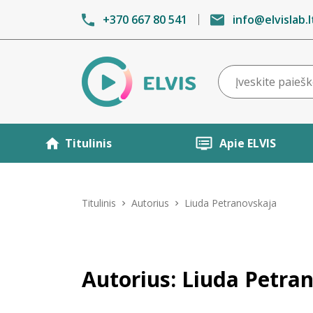
+370 667 80 541
info@elvislab.l
Titulinis
Apie ELVIS
Titulinis
Autorius
Liuda Petranovskaja
Autorius: Liuda Petra