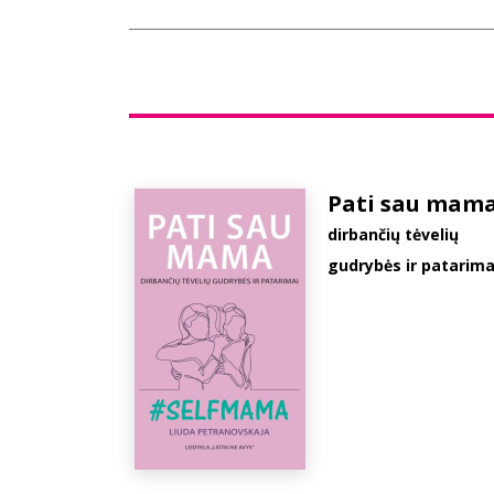
Pati sau mam
dirbančių tėvelių
gudrybės ir patarima