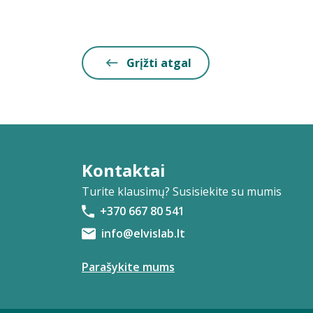
Grįžti atgal
Kontaktai
Turite klausimų? Susisiekite su mumis
+370 667 80 541
info@elvislab.lt
Parašykite mums