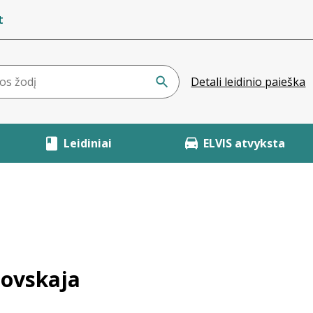
t
Detali leidinio paieška
Leidiniai
ELVIS atvyksta
novskaja