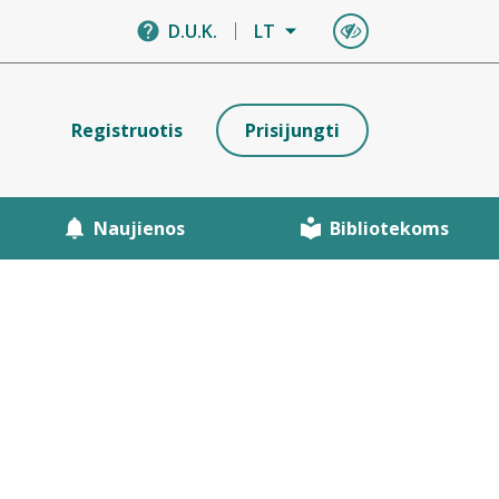
D.U.K.
LT
Registruotis
Prisijungti
Naujienos
Bibliotekoms