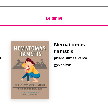
Leidiniai
a
Nematomas
ramstis
i
prieraišumas vaiko
gyvenime