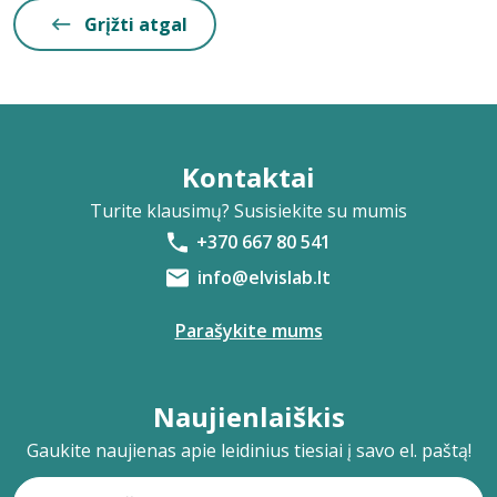
Grįžti atgal
Kontaktai
Turite klausimų? Susisiekite su mumis
+370 667 80 541
info@elvislab.lt
Parašykite mums
Naujienlaiškis
Gaukite naujienas apie leidinius tiesiai į savo el. paštą!