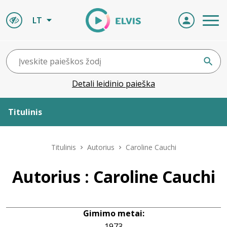
LT
Detali leidinio paieška
Titulinis
Apie ELVIS
Titulinis
Autorius
Caroline Cauchi
Leidiniai
Autorius : Caroline Cauchi
ELVIS atvyksta
Gimimo metai:
Naujienos
1973