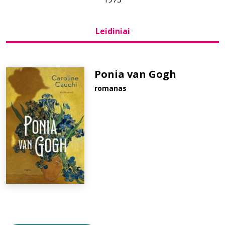
Bibliotekoms
Leidiniai
D.U.K.
Ponia van Gogh
romanas
+370 667 80 541
info@elvislab.lt