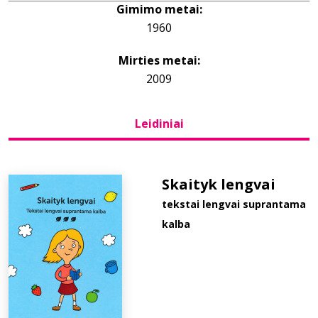
Gimimo metai:
1960
Bibliotekoms
Mirties metai:
D.U.K.
2009
Leidiniai
+370 667 80 541
info@elvislab.lt
Skaityk lengvai
tekstai lengvai suprantama
kalba