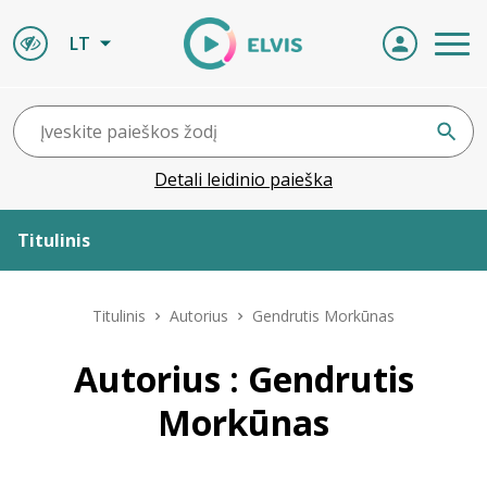
LT
Detali leidinio paieška
Titulinis
Apie ELVIS
Titulinis
Autorius
Gendrutis Morkūnas
Leidiniai
Autorius : Gendrutis
Morkūnas
ELVIS atvyksta
Naujienos