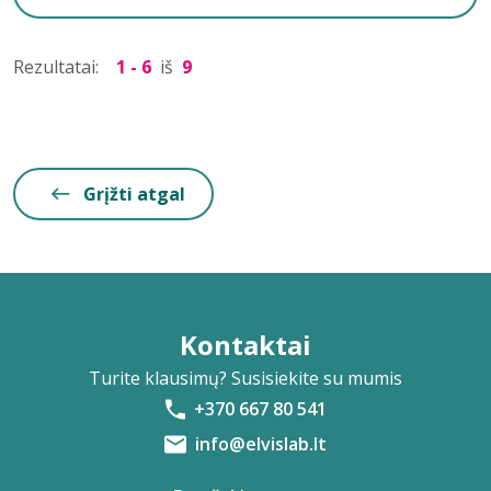
Rezultatai:
1 - 6
iš
9
Grįžti atgal
Kontaktai
Turite klausimų? Susisiekite su mumis
+370 667 80 541
info@elvislab.lt