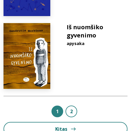
Iš nuomšiko
gyvenimo
apysaka
1
2
Kitas