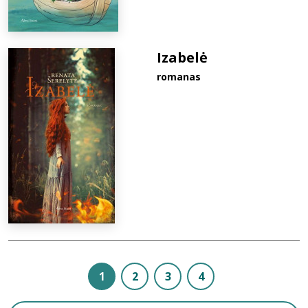
Izabelė
romanas
1
2
3
4