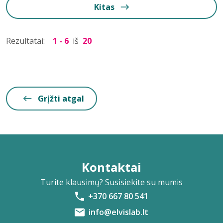
Kitas
Rezultatai:
1 - 6
iš
20
Grįžti atgal
Kontaktai
Turite klausimų? Susisiekite su mumis
+370 667 80 541
info@elvislab.lt