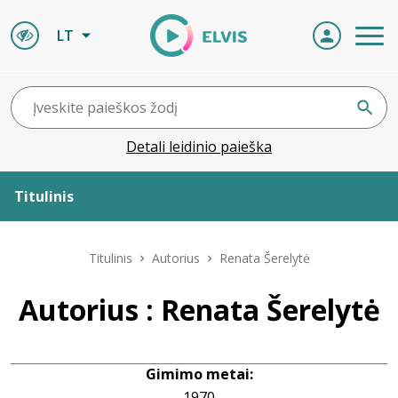
LT
Detali leidinio paieška
Titulinis
Apie ELVIS
Titulinis
Autorius
Renata Šerelytė
Leidiniai
Autorius : Renata Šerelytė
ELVIS atvyksta
Gimimo metai:
Naujienos
1970