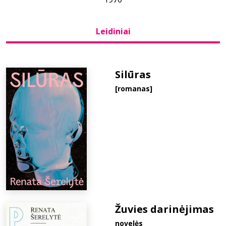
Bibliotekoms
Leidiniai
D.U.K.
Silūras
[romanas]
+370 667 80 541
info@elvislab.lt
Žuvies darinėjimas
novelės