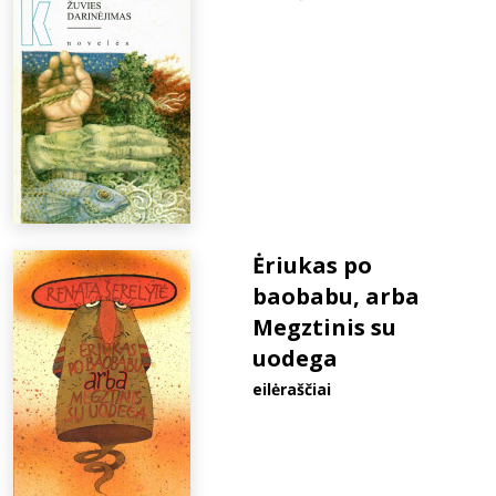
Ėriukas po
baobabu, arba
Megztinis su
uodega
eilėraščiai