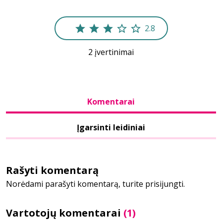
Bibliotekoms
2.8
2 įvertinimai
D.U.K.
+370 667 80 541
Komentarai
info@elvislab.lt
Įgarsinti leidiniai
Rašyti komentarą
Norėdami parašyti komentarą, turite prisijungti.
Vartotojų komentarai
(1)