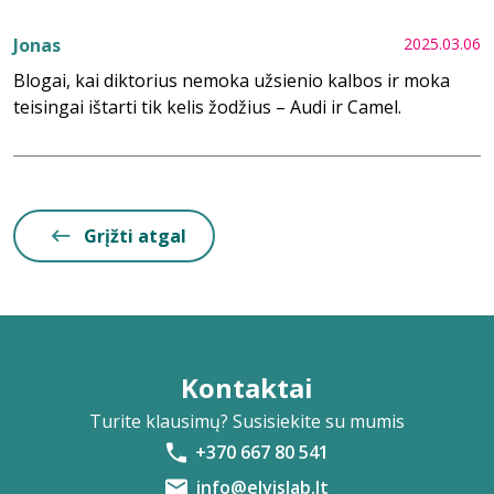
Jonas
2025.03.06
Blogai, kai diktorius nemoka užsienio kalbos ir moka
teisingai ištarti tik kelis žodžius – Audi ir Camel.
Grįžti atgal
Kontaktai
Turite klausimų? Susisiekite su mumis
+370 667 80 541
info@elvislab.lt