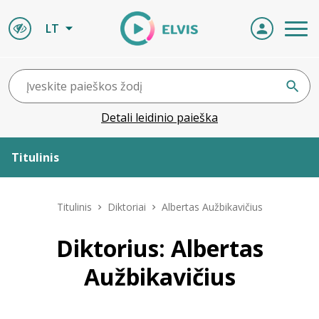
LT
Detali leidinio paieška
Titulinis
Apie ELVIS
Titulinis
Diktoriai
Albertas Aužbikavičius
Leidiniai
Diktorius: Albertas
Aužbikavičius
ELVIS atvyksta
Naujienos