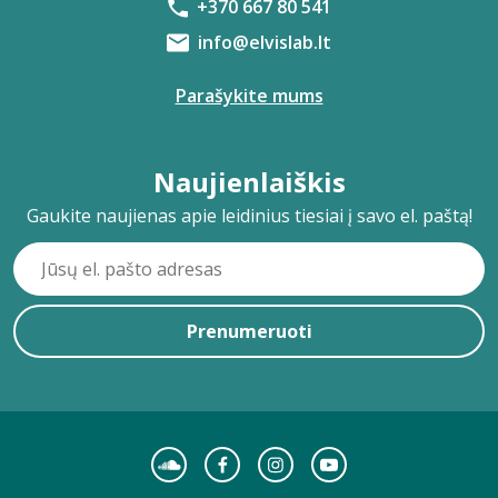
+370 667 80 541
info@elvislab.lt
Parašykite mums
Naujienlaiškis
Gaukite naujienas apie leidinius tiesiai į savo el. paštą!
Prenumeruoti