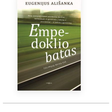
Bibliotekoms
D.U.K.
+370 667 80 541
info@elvislab.lt