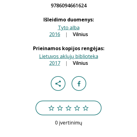
9786094661624
Išleidimo duomenys:
Tyto alba
2016
|
|
Vilnius
Prieinamos kopijos rengėjas:
Lietuvos aklųjų biblioteka
2017
|
|
Vilnius
0 įvertinimų