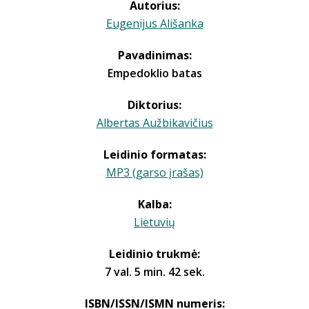
Autorius:
Eugenijus Ališanka
Pavadinimas:
Empedoklio batas
Diktorius:
Albertas Aužbikavičius
Leidinio formatas:
MP3 (garso įrašas)
Kalba:
Lietuvių
Leidinio trukmė:
7 val. 5 min. 42 sek.
ISBN/ISSN/ISMN numeris: