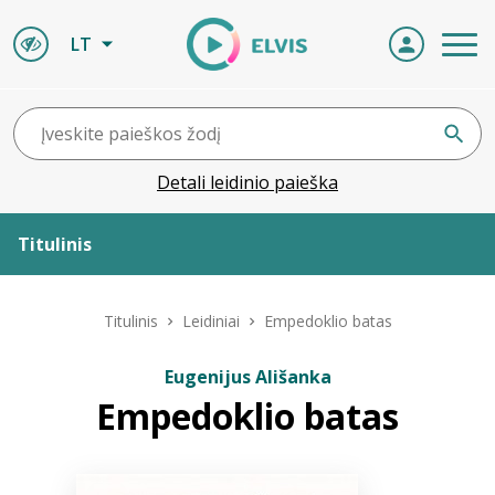
LT
Detali leidinio paieška
Titulinis
Apie ELVIS
Titulinis
Leidiniai
Empedoklio batas
Leidiniai
Eugenijus Ališanka
Empedoklio batas
ELVIS atvyksta
Naujienos