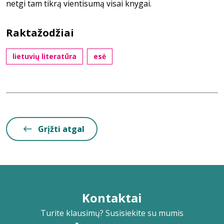
netgi tam tikrą vientisumą visai knygai.
Raktažodžiai
lietuvių literatūra
esė
Grįžti atgal
Kontaktai
Turite klausimų? Susisiekite su mumis