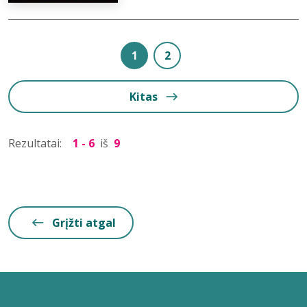
1
2
Kitas
Rezultatai:
1 - 6
iš
9
Grįžti atgal