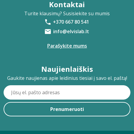
Kontaktai
Turite klausimų? Susisiekite su mumis
+370 667 80 541
info@elvislab.lt
Parašykite mums
Naujienlaiškis
Gaukite naujienas apie leidinius tiesiai į savo el. paštą!
Prenumeruoti