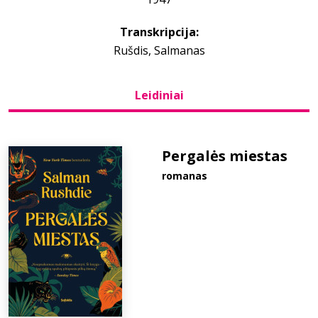
Transkripcija:
Bibliotekoms
Rušdis, Salmanas
D.U.K.
Leidiniai
+370 667 80 541
Pergalės miestas
info@elvislab.lt
romanas