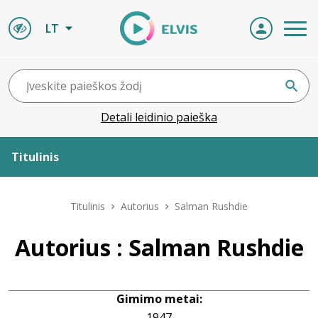
LT
Detali leidinio paieška
Titulinis
Apie ELVIS
Titulinis
Autorius
Salman Rushdie
Leidiniai
Autorius : Salman Rushdie
ELVIS atvyksta
Gimimo metai:
Naujienos
1947