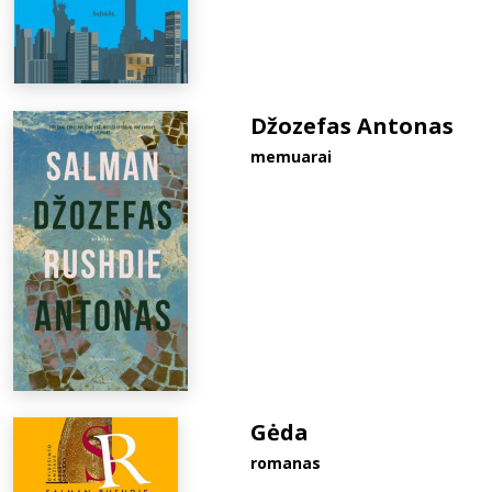
Džozefas Antonas
memuarai
Gėda
romanas