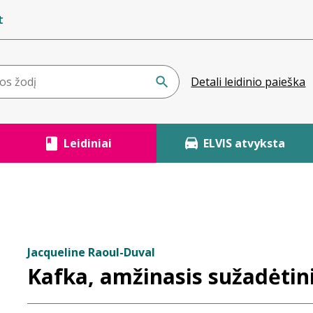
t
Detali leidinio paieška
Leidiniai
ELVIS atvyksta
Jacqueline Raoul-Duval
Kafka, amžinasis sužadėtin