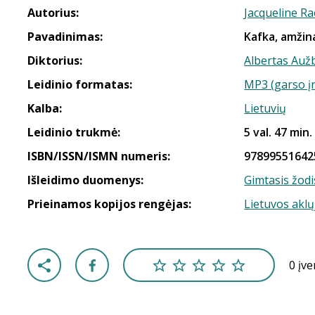
Autorius:
Jacqueline R
Pavadinimas:
Kafka, amžin
Diktorius:
Albertas Aužb
Leidinio formatas:
MP3 (garso į
Kalba:
Lietuvių
Leidinio trukmė:
5 val. 47 min.
ISBN/ISSN/ISMN numeris:
97899551642
Išleidimo duomenys:
Gimtasis žodi
Prieinamos kopijos rengėjas:
Lietuvos aklų
0 įv