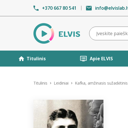
+370 667 80 541
info@elvislab.l
Titulinis
Apie ELVIS
Titulinis
Leidiniai
Kafka, amžinasis sužadėtinis