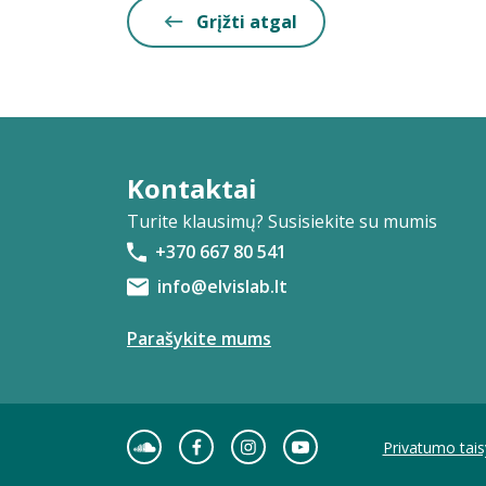
Grįžti atgal
Kontaktai
Turite klausimų? Susisiekite su mumis
+370 667 80 541
info@elvislab.lt
Parašykite mums
Privatumo tais