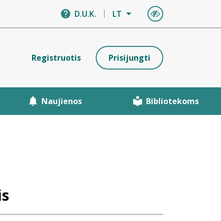
D.U.K.
LT
Registruotis
Prisijungti
Naujienos
Bibliotekoms
is