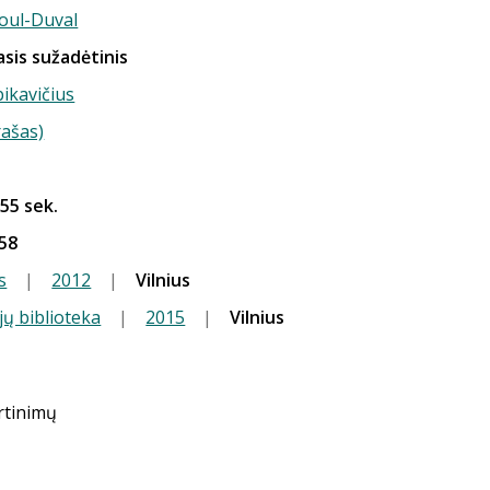
aoul-Duval
asis sužadėtinis
ikavičius
rašas)
 55 sek.
58
s
|
2012
|
Vilnius
jų biblioteka
|
2015
|
Vilnius
ertinimų