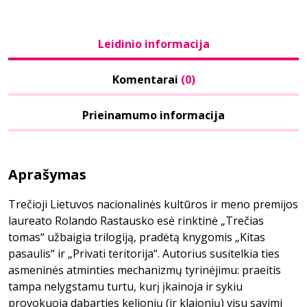
Leidinio informacija
Komentarai
(0)
Prieinamumo informacija
Aprašymas
Trečioji Lietuvos nacionalinės kultūros ir meno premijos
laureato Rolando Rastausko esė rinktinė „Trečias
tomas“ užbaigia trilogiją, pradėtą knygomis „Kitas
pasaulis“ ir „Privati teritorija“. Autorius susitelkia ties
asmeninės atminties mechanizmų tyrinėjimu: praeitis
tampa nelygstamu turtu, kurį įkainoja ir sykiu
provokuoja dabarties kelionių (ir klajonių) visu savimi