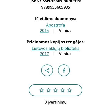
ISBN/ISSN/ISMN numeris:
9789955605935
Išleidimo duomenys:
Apostrofa
2015
|
|
Vilnius
Prieinamos kopijos rengėjas:
Lietuvos aklųjų biblioteka
2017
|
|
Vilnius
0 įvertinimų