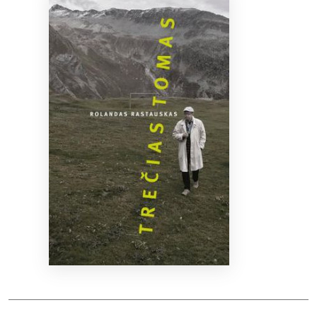
Bibliotekoms
D.U.K.
+370 667 80 541
info@elvislab.lt