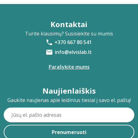
Kontaktai
Turite klausimų? Susisiekite su mumis
+370 667 80 541
info@elvislab.lt
Parašykite mums
Naujienlaiškis
Gaukite naujienas apie leidinius tiesiai į savo el. paštą!
Prenumeruoti