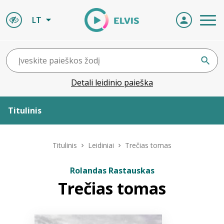
LT
Detali leidinio paieška
Titulinis
Apie ELVIS
Titulinis
Leidiniai
Trečias tomas
Leidiniai
Rolandas Rastauskas
Trečias tomas
ELVIS atvyksta
Naujienos