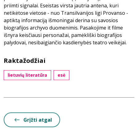
priimti signalai. Eseistas virsta jautria antena, kuri
netikėtose vietose - nuo Transilvanijos ligi Provanso -
aptiktą informaciją išmoningai derina su savosios
biografijos archyvo duomenimis. Pasakojime it filme
išnyra keisčiausi personažai, pamėkliški biografijos
palydovai, nesibaigiančio kasdienybės teatro veikėjai.
Raktažodžiai
lietuvių literatūra
esė
Grįžti atgal