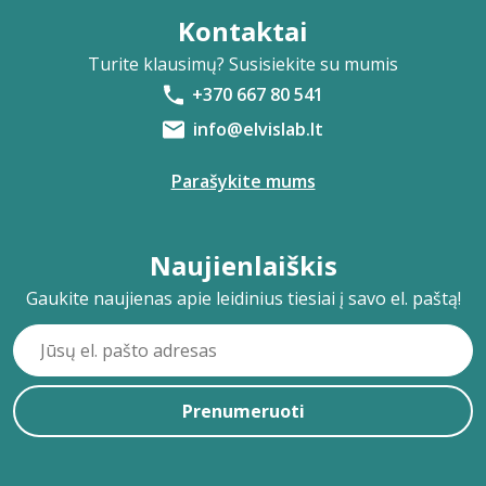
Kontaktai
Turite klausimų? Susisiekite su mumis
+370 667 80 541
info@elvislab.lt
Parašykite mums
Naujienlaiškis
Gaukite naujienas apie leidinius tiesiai į savo el. paštą!
Prenumeruoti