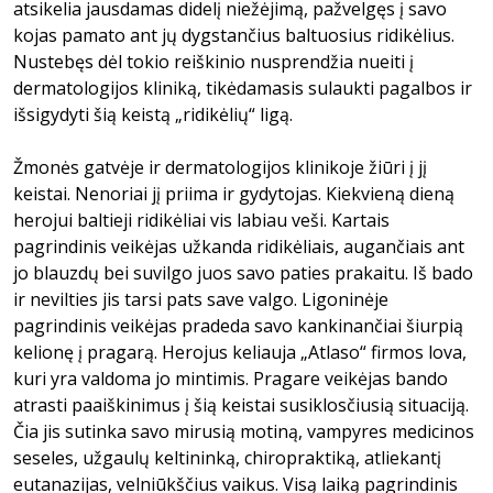
atsikelia jausdamas didelį niežėjimą, pažvelgęs į savo
kojas pamato ant jų dygstančius baltuosius ridikėlius.
Nustebęs dėl tokio reiškinio nusprendžia nueiti į
dermatologijos kliniką, tikėdamasis sulaukti pagalbos ir
išsigydyti šią keistą „ridikėlių“ ligą.
Žmonės gatvėje ir dermatologijos klinikoje žiūri į jį
keistai. Nenoriai jį priima ir gydytojas. Kiekvieną dieną
herojui baltieji ridikėliai vis labiau veši. Kartais
pagrindinis veikėjas užkanda ridikėliais, augančiais ant
jo blauzdų bei suvilgo juos savo paties prakaitu. Iš bado
ir nevilties jis tarsi pats save valgo. Ligoninėje
pagrindinis veikėjas pradeda savo kankinančiai šiurpią
kelionę į pragarą. Herojus keliauja „Atlaso“ firmos lova,
kuri yra valdoma jo mintimis. Pragare veikėjas bando
atrasti paaiškinimus į šią keistai susiklosčiusią situaciją.
Čia jis sutinka savo mirusią motiną, vampyres medicinos
seseles, užgaulų keltininką, chiropraktiką, atliekantį
eutanazijas, velniūkščius vaikus. Visą laiką pagrindinis