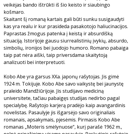
veikėjas bando ištrūkti iš šio keisto ir siaubingo
košmaro.
Skaitant šį romaną kartais gali būti sunku susigaudyti
kas yra realu ir kur prasideda pasakotojo haliucinacijos.
Paprastas žmogus patenka į keistą ir absurdišką
situaciją. Istorijoje gausu siurrealistinių įvykių, absurdo,
simbolių, ironijos bei juodojo humoro. Romano pabaiga
taip pat nėra aiški, taip priversdama skaitytoją
analizuoti bei interpretuoti.
Kobo Abe yra garsus XXa. japonų rašytojas. Jis gimė
1924 m. Tokijuje. Kobo Abe savo vaikystę bei jaunystę
praleido Mandžiūrijoje. Jis studijavo mediciną
universitete, tačiau pabaigęs studijas nedirbo pagal
specialybę. Rašytojo karjerą pradėjo kaip avangardinis
novelistas. Pasaulyje jis išgarsėjo savo originaliais
romanais, apsakymais, pjesėmis. Pirmasis Kobo Abe
romanas „Moteris smėlynuose“, kurį parašė 1962 m.,