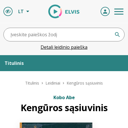
LT
Detali leidinio paieška
Titulinis
Apie ELVIS
Titulinis
Leidiniai
Kengūros sąsiuvinis
Leidiniai
Kobo Abe
Kengūros sąsiuvinis
ELVIS atvyksta
Naujienos