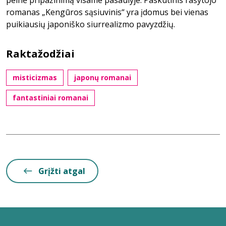
pelnė pripažinimą visame pasaulyje. Paskutinis rašytojo
romanas „Kengūros sąsiuvinis“ yra įdomus bei vienas
puikiausių japoniško siurrealizmo pavyzdžių.
Raktažodžiai
misticizmas
japonų romanai
fantastiniai romanai
Grįžti atgal