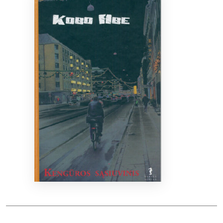
Bibliotekoms
D.U.K.
+370 667 80 541
info@elvislab.lt