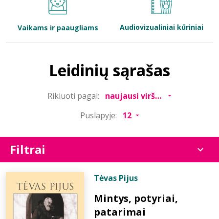
Bibliotekoms
Audiovizualiniai kūriniai
Vaikams ir paaugliams
D.U.K.
Leidinių sąrašas
+370 667 80 541
Rikiuoti pagal:
info@elvislab.lt
Puslapyje:
Filtrai
Tėvas Pijus
Mintys, potyriai,
patarimai