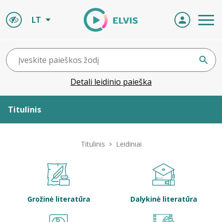
LT
Detali leidinio paieška
Titulinis
Apie ELVIS
Titulinis
Leidiniai
Leidiniai
ELVIS atvyksta
Grožinė literatūra
Dalykinė literatūra
Naujienos