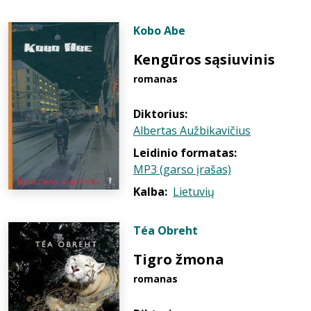
Kobo Abe
Kengūros sąsiuvinis
romanas
Diktorius:
Albertas Aužbikavičius
Leidinio formatas:
MP3 (garso įrašas)
Kalba:
Lietuvių
Téa Obreht
Tigro žmona
romanas