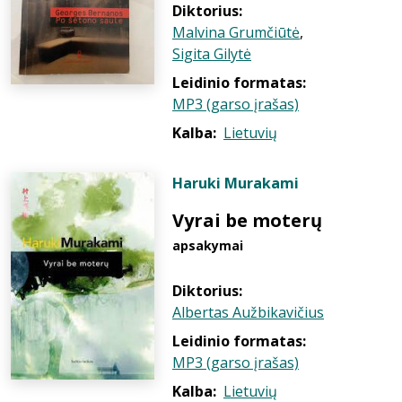
Diktorius:
Malvina Grumčiūtė
,
Sigita Gilytė
Leidinio formatas:
MP3 (garso įrašas)
Kalba:
Lietuvių
Haruki Murakami
Vyrai be moterų
apsakymai
Diktorius:
Albertas Aužbikavičius
Leidinio formatas:
MP3 (garso įrašas)
Kalba:
Lietuvių