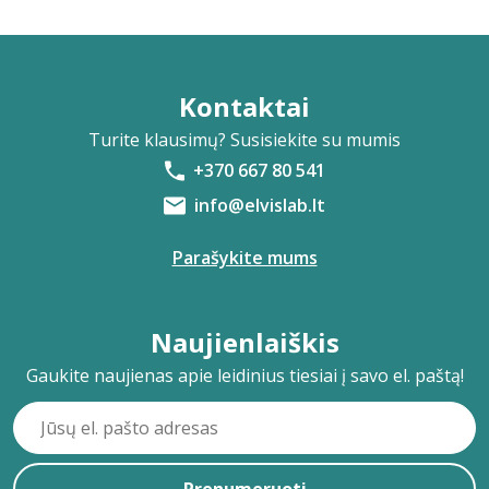
Kontaktai
Turite klausimų? Susisiekite su mumis
+370 667 80 541
info@elvislab.lt
Parašykite mums
Naujienlaiškis
Gaukite naujienas apie leidinius tiesiai į savo el. paštą!