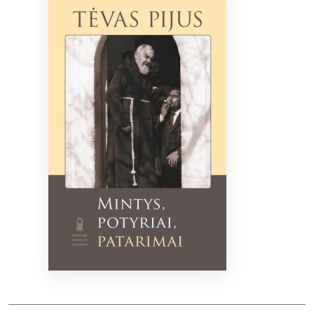
Bibliotekoms
D.U.K.
+370 667 80 541
info@elvislab.lt