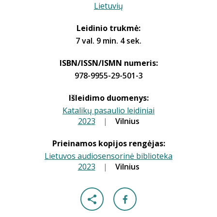
Lietuvių
Leidinio trukmė:
7 val. 9 min. 4 sek.
ISBN/ISSN/ISMN numeris:
978-9955-29-501-3
Išleidimo duomenys:
Katalikų pasaulio leidiniai
2023
|
|
Vilnius
Prieinamos kopijos rengėjas:
Lietuvos audiosensorinė biblioteka
2023
|
|
Vilnius