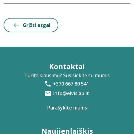
Grįžti atgal
Kontaktai
Turite klausimų? Susisiekite su mumis
+370 667 80 541
info@elvislab.lt
Parašykite mums
Naujienlaiškis