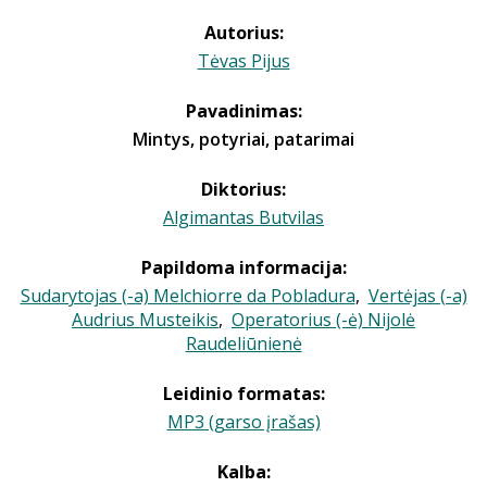
Autorius:
Tėvas Pijus
Pavadinimas:
Mintys, potyriai, patarimai
Diktorius:
Algimantas Butvilas
Papildoma informacija:
Sudarytojas (-a) Melchiorre da Pobladura
,
Vertėjas (-a)
Audrius Musteikis
,
Operatorius (-ė) Nijolė
Raudeliūnienė
Leidinio formatas:
MP3 (garso įrašas)
Kalba: