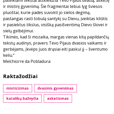
pateikiami tekstai atskleidžia Tėvo Pijaus dvasią, askezę
ir mistinį gyvenimą. Šie fragmentai tebus lyg šviesos
pluoštai, kurie padės suvokti jo sielos degimą,
pastangas rasti tobulą santykį su Dievu, įveiktas kliūtis
ir pasiektus tikslus, visišką pasišventimą Dievo šlovei ir
sielų gelbėjimui.
Tikimės, kad ši mozaika, margas vienas kitą papildančių
tekstų audinys, pravers Tėvo Pijaus dvasios vaikams ir
gerbėjams, įkvėps juos drąsiai eiti paskui jį – šventumo
keliu.“
Melchiorre da Pobladura
Raktažodžiai
misticizmas
dvasinis gyvenimas
katalikų bažnyčia
asketizmas