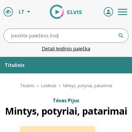
LT
Detali leidinio paieška
Titulinis
Apie ELVIS
Titulinis
Leidiniai
Mintys, potyriai, patarimai
Leidiniai
Tėvas Pijus
Mintys, potyriai, patarimai
ELVIS atvyksta
Naujienos