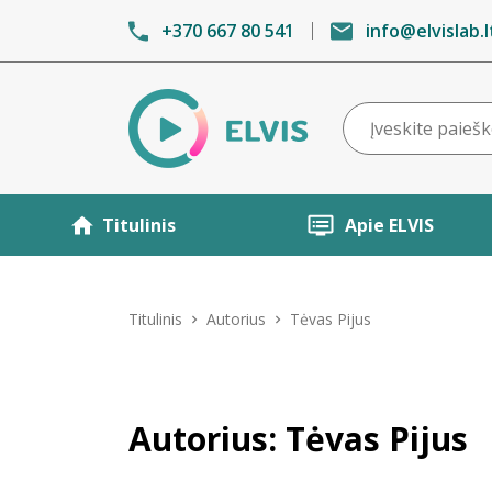
+370 667 80 541
info@elvislab.l
Titulinis
Apie ELVIS
Titulinis
Autorius
Tėvas Pijus
Autorius: Tėvas Pijus