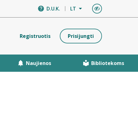
D.U.K.
LT
Registruotis
Prisijungti
Naujienos
Bibliotekoms