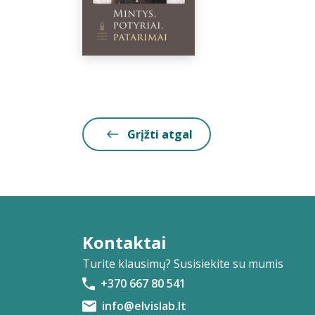
Grįžti atgal
Kontaktai
Turite klausimų? Susisiekite su mumis
+370 667 80 541
info@elvislab.lt