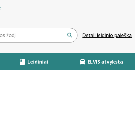
t
Detali leidinio paieška
Leidiniai
ELVIS atvyksta