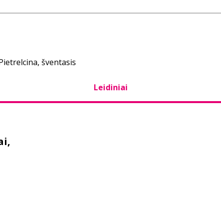
Pietrelcina, šventasis
Leidiniai
ai,