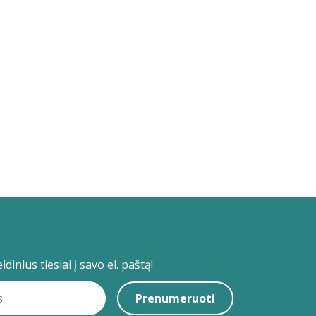
dinius tiesiai į savo el. paštą!
Prenumeruoti