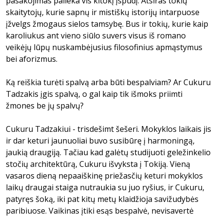
pasakojimas palieka vis kitokį įspūdį. Atsiras tokių
skaitytojų, kurie sapnų ir mistiškų istorijų intarpuose
įžvelgs žmogaus sielos tamsybę. Bus ir tokių, kurie kaip
karoliukus ant vieno siūlo suvers visus iš romano
veikėjų lūpų nuskambėjusius filosofinius apmąstymus
bei aforizmus.
Ką reiškia turėti spalvą arba būti bespalviam? Ar Cukuru
Tadzakis įgis spalvą, o gal kaip tik išmoks priimti
žmones be jų spalvų?
Cukuru Tadzakiui - trisdešimt šešeri. Mokyklos laikais jis
ir dar keturi jaunuoliai buvo susibūrę į harmoningą,
jaukią draugiją. Tačiau kad galėtų studijuoti geležinkelio
stočių architektūrą, Cukuru išvyksta į Tokiją. Vieną
vasaros dieną nepaaiškinę priežasčių keturi mokyklos
laikų draugai staiga nutraukia su juo ryšius, ir Cukuru,
patyręs šoką, iki pat kitų metų klaidžioja savižudybės
paribiuose. Vaikinas įtiki esąs bespalvė, nevisavertė