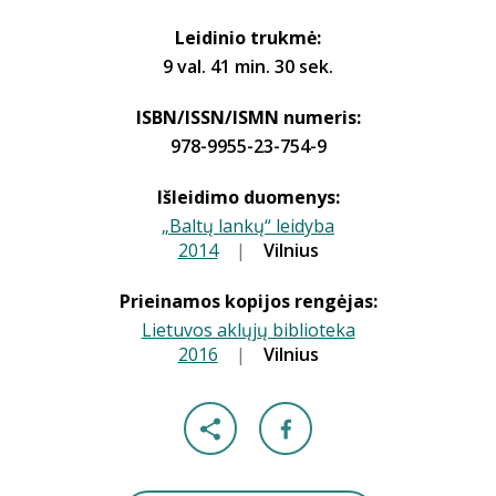
Leidinio trukmė:
9 val. 41 min. 30 sek.
ISBN/ISSN/ISMN numeris:
978-9955-23-754-9
Išleidimo duomenys:
„Baltų lankų“ leidyba
2014
|
|
Vilnius
Prieinamos kopijos rengėjas:
Lietuvos aklųjų biblioteka
2016
|
|
Vilnius