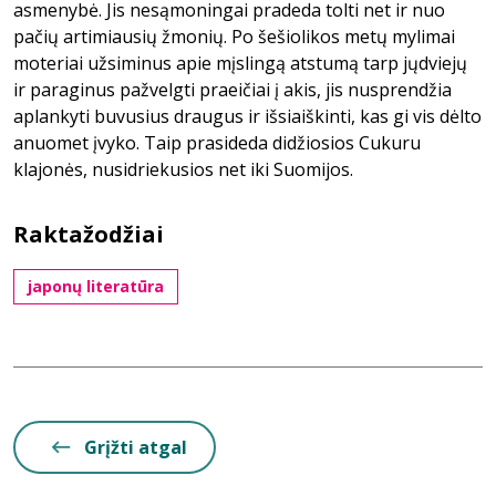
asmenybė. Jis nesąmoningai pradeda tolti net ir nuo
pačių artimiausių žmonių. Po šešiolikos metų mylimai
moteriai užsiminus apie mįslingą atstumą tarp jųdviejų
ir paraginus pažvelgti praeičiai į akis, jis nusprendžia
aplankyti buvusius draugus ir išsiaiškinti, kas gi vis dėlto
anuomet įvyko. Taip prasideda didžiosios Cukuru
klajonės, nusidriekusios net iki Suomijos.
Raktažodžiai
japonų literatūra
Grįžti atgal