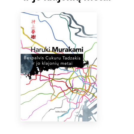
Bibliotekoms
D.U.K.
+370 667 80 541
info@elvislab.lt