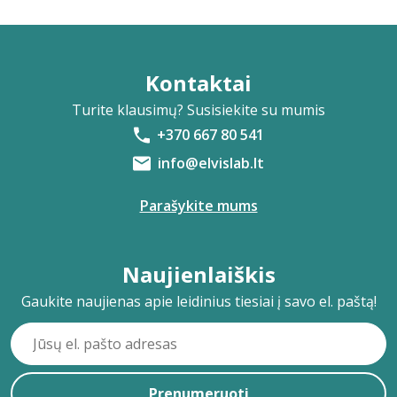
Kontaktai
Turite klausimų? Susisiekite su mumis
+370 667 80 541
info@elvislab.lt
Parašykite mums
Naujienlaiškis
Gaukite naujienas apie leidinius tiesiai į savo el. paštą!
Prenumeruoti