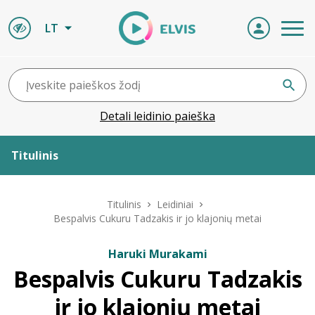
LT
Detali leidinio paieška
Titulinis
Apie ELVIS
Titulinis
Leidiniai
Bespalvis Cukuru Tadzakis ir jo klajonių metai
Leidiniai
Haruki Murakami
Bespalvis Cukuru Tadzakis
ELVIS atvyksta
ir jo klajonių metai
Naujienos