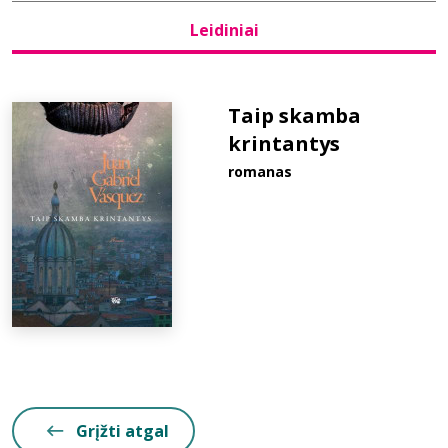
Leidiniai
Bibliotekoms
D.U.K.
Taip skamba
krintantys
romanas
+370 667 80 541
info@elvislab.lt
Grįžti atgal