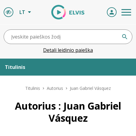
LT
Detali leidinio paieška
Titulinis
Apie ELVIS
Titulinis
Autorius
Juan Gabriel Vásquez
Leidiniai
Autorius : Juan Gabriel
Vásquez
ELVIS atvyksta
Naujienos