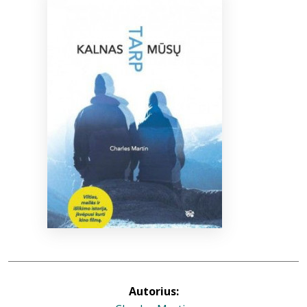
Bibliotekoms
D.U.K.
+370 667 80 541
info@elvislab.lt
Autorius: