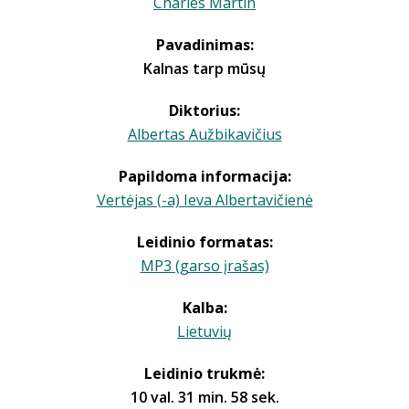
Charles Martin
Pavadinimas:
Kalnas tarp mūsų
Diktorius:
Albertas Aužbikavičius
Papildoma informacija:
Vertėjas (-a) Ieva Albertavičienė
Leidinio formatas:
MP3 (garso įrašas)
Kalba:
Lietuvių
Leidinio trukmė:
10 val. 31 min. 58 sek.