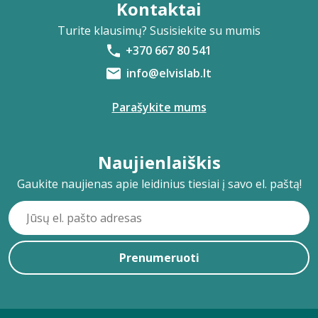
Kontaktai
Turite klausimų? Susisiekite su mumis
+370 667 80 541
info@elvislab.lt
Parašykite mums
Naujienlaiškis
Gaukite naujienas apie leidinius tiesiai į savo el. paštą!
Prenumeruoti