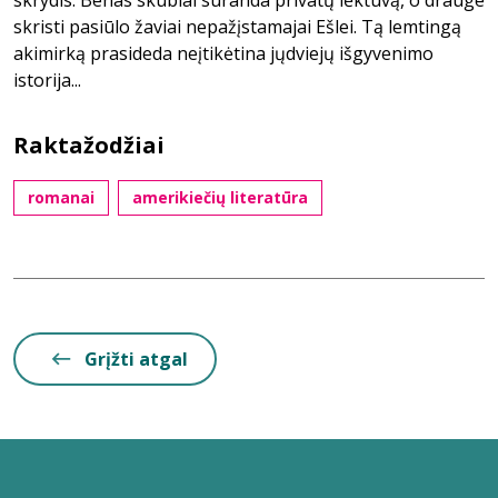
skrydis. Benas skubiai suranda privatų lėktuvą, o drauge
skristi pasiūlo žaviai nepažįstamajai Ešlei. Tą lemtingą
akimirką prasideda neįtikėtina jųdviejų išgyvenimo
istorija...
Raktažodžiai
romanai
amerikiečių literatūra
Grįžti atgal