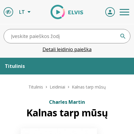
LT
Detali leidinio paieška
Titulinis
Apie ELVIS
Titulinis
Leidiniai
Kalnas tarp mūsų
Leidiniai
Charles Martin
Kalnas tarp mūsų
ELVIS atvyksta
Naujienos