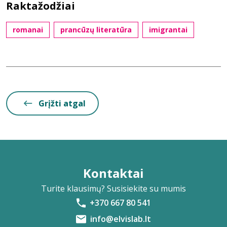
Raktažodžiai
romanai
prancūzų literatūra
imigrantai
Grįžti atgal
Kontaktai
Turite klausimų? Susisiekite su mumis
+370 667 80 541
info@elvislab.lt