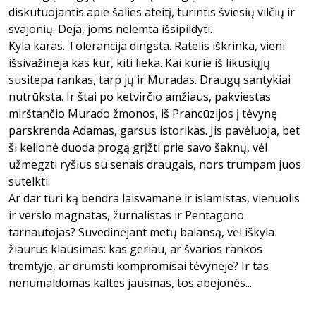
diskutuojantis apie šalies ateitį, turintis šviesių vilčių ir
svajonių. Deja, joms nelemta išsipildyti.
Kyla karas. Tolerancija dingsta. Ratelis iškrinka, vieni
išsivažinėja kas kur, kiti lieka. Kai kurie iš likusiųjų
susitepa rankas, tarp jų ir Muradas. Draugų santykiai
nutrūksta. Ir štai po ketvirčio amžiaus, pakviestas
mirštančio Murado žmonos, iš Prancūzijos į tėvynę
parskrenda Adamas, garsus istorikas. Jis pavėluoja, bet
ši kelionė duoda progą grįžti prie savo šaknų, vėl
užmegzti ryšius su senais draugais, nors trumpam juos
sutelkti.
Ar dar turi ką bendra laisvamanė ir islamistas, vienuolis
ir verslo magnatas, žurnalistas ir Pentagono
tarnautojas? Suvedinėjant metų balansą, vėl iškyla
žiaurus klausimas: kas geriau, ar švarios rankos
tremtyje, ar drumsti kompromisai tėvynėje? Ir tas
nenumaldomas kaltės jausmas, tos abejonės...