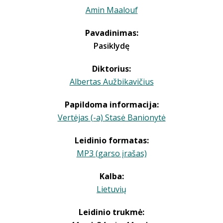
Amin Maalouf
Pavadinimas:
Pasiklydę
Diktorius:
Albertas Aužbikavičius
Papildoma informacija:
Vertėjas (-a) Stasė Banionytė
Leidinio formatas:
MP3 (garso įrašas)
Kalba:
Lietuvių
Leidinio trukmė: