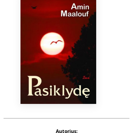
Bibliotekoms
D.U.K.
+370 667 80 541
info@elvislab.lt
Autorius: