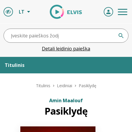
LT
Detali leidinio paieška
Titulinis
Apie ELVIS
Titulinis
Leidiniai
Pasiklydę
Leidiniai
Amin Maalouf
Pasiklydę
ELVIS atvyksta
Naujienos