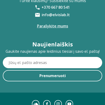
Turite klausimų? Susisiekite su mumis
+370 667 80 541
info@elvislab.lt
Parašykite mums
Naujienlaiškis
Gaukite naujienas apie leidinius tiesiai į savo el. paštą!
Prenumeruoti