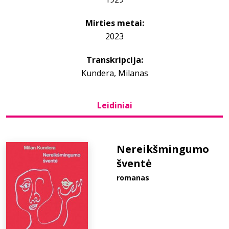
Mirties metai:
Bibliotekoms
2023
D.U.K.
Transkripcija:
Kundera, Milanas
+370 667 80 541
Leidiniai
info@elvislab.lt
Nereikšmingumo
šventė
romanas