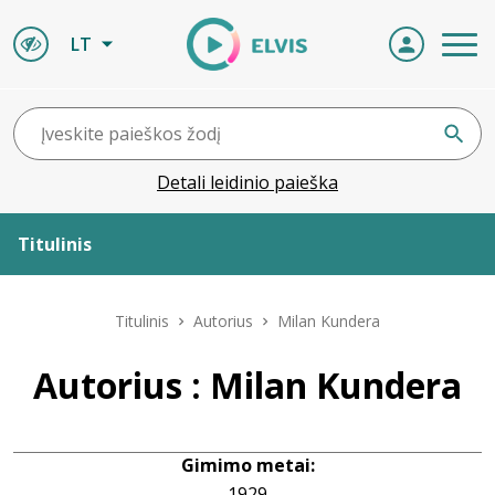
LT
Detali leidinio paieška
Titulinis
Apie ELVIS
Titulinis
Autorius
Milan Kundera
Leidiniai
Autorius : Milan Kundera
ELVIS atvyksta
Gimimo metai:
Naujienos
1929