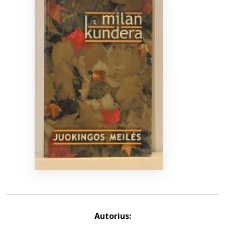
Bibliotekoms
D.U.K.
+370 667 80 541
info@elvislab.lt
Autorius: