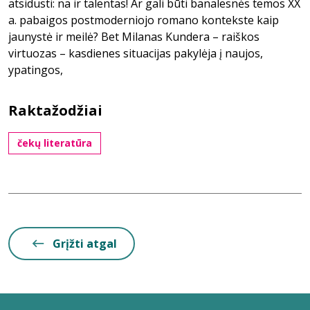
atsidusti: na ir talentas! Ar gali būti banalesnės temos XX
a. pabaigos postmoderniojo romano kontekste kaip
jaunystė ir meilė? Bet Milanas Kundera – raiškos
virtuozas – kasdienes situacijas pakylėja į naujos,
ypatingos,
Raktažodžiai
čekų literatūra
Grįžti atgal