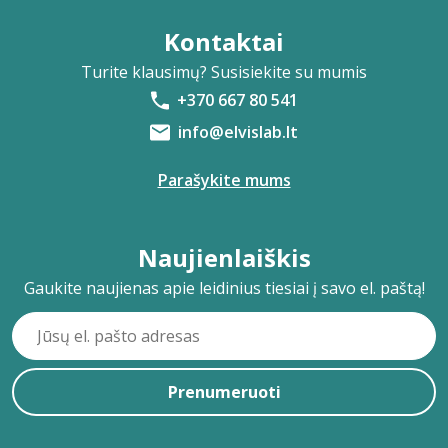
Kontaktai
Turite klausimų? Susisiekite su mumis
+370 667 80 541
info@elvislab.lt
Parašykite mums
Naujienlaiškis
Gaukite naujienas apie leidinius tiesiai į savo el. paštą!
Prenumeruoti