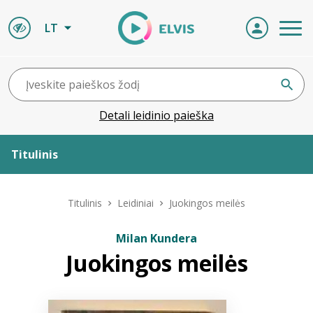
LT
Detali leidinio paieška
Titulinis
Apie ELVIS
Titulinis
Leidiniai
Juokingos meilės
Leidiniai
Milan Kundera
Juokingos meilės
ELVIS atvyksta
Naujienos