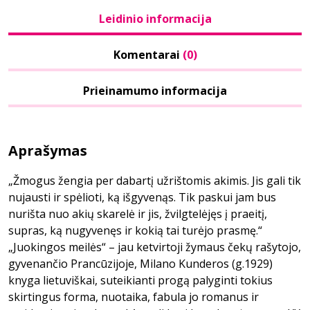
Leidinio informacija
Komentarai
(0)
Prieinamumo informacija
Aprašymas
„Žmogus žengia per dabartį užrištomis akimis. Jis gali tik
nujausti ir spėlioti, ką išgyvenąs. Tik paskui jam bus
nurišta nuo akių skarelė ir jis, žvilgtelėjęs į praeitį,
supras, ką nugyvenęs ir kokią tai turėjo prasmę.“
„Juokingos meilės“ – jau ketvirtoji žymaus čekų rašytojo,
gyvenančio Prancūzijoje, Milano Kunderos (g.1929)
knyga lietuviškai, suteikianti progą palyginti tokius
skirtingus forma, nuotaika, fabula jo romanus ir