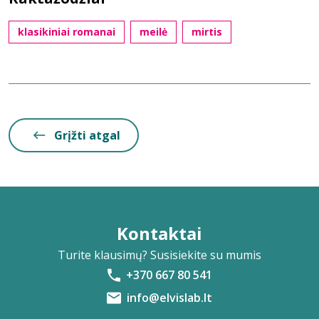
klasikiniai romanai
meilė
mirtis
Grįžti atgal
Kontaktai
Turite klausimų? Susisiekite su mumis
+370 667 80 541
info@elvislab.lt