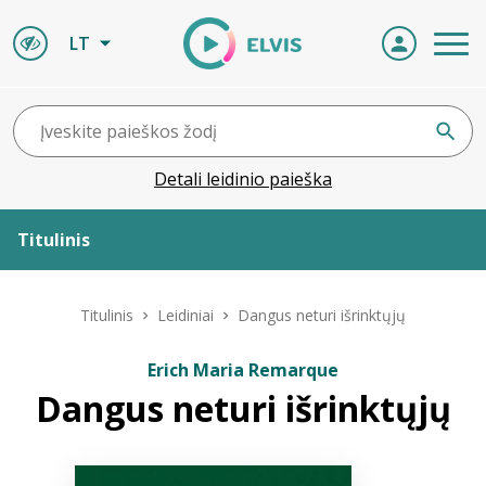
LT
Detali leidinio paieška
Titulinis
Apie ELVIS
Titulinis
Leidiniai
Dangus neturi išrinktųjų
Leidiniai
Erich Maria Remarque
Dangus neturi išrinktųjų
ELVIS atvyksta
Naujienos