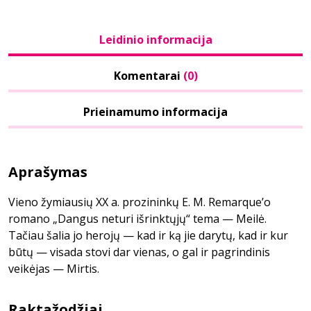
Leidinio informacija
Komentarai
(0)
Prieinamumo informacija
Aprašymas
Vieno žymiausių XX a. prozininkų E. M. Remarque’o
romano „Dangus neturi išrinktųjų“ tema — Meilė.
Tačiau šalia jo herojų — kad ir ką jie darytų, kad ir kur
būtų — visada stovi dar vienas, o gal ir pagrindinis
veikėjas — Mirtis.
Raktažodžiai