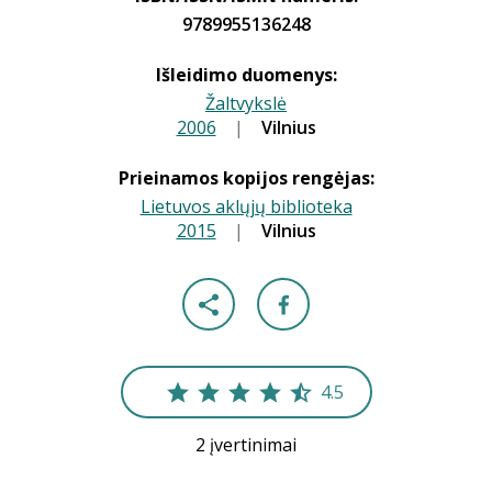
9789955136248
Išleidimo duomenys:
Žaltvykslė
2006
|
|
Vilnius
Prieinamos kopijos rengėjas:
Lietuvos aklųjų biblioteka
2015
|
|
Vilnius
4.5
2 įvertinimai