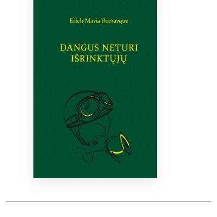
Bibliotekoms
D.U.K.
+370 667 80 541
info@elvislab.lt