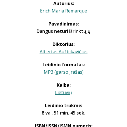
Autorius:
Erich Maria Remarque
Pavadinimas:
Dangus neturi išrinktųjų
Diktorius:
Albertas Aužbikavičius
Leidinio formatas:
MP3 (garso įrašas)
Kalba:
Lietuvių
Leidinio trukmė:
8 val. 51 min. 45 sek.
ISBN/ISSN/ISMN numeris: