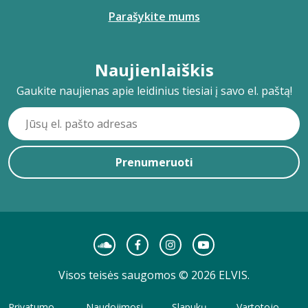
Parašykite mums
Naujienlaiškis
Gaukite naujienas apie leidinius tiesiai į savo el. paštą!
Prenumeruoti
Visos teisės saugomos © 2026 ELVIS.
Privatumo
Naudojimosi
Slapukų
Vartotojo