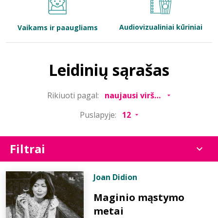
Bibliotekoms
Audiovizualiniai kūriniai
Vaikams ir paaugliams
D.U.K.
Leidinių sąrašas
+370 667 80 541
Rikiuoti pagal:
info@elvislab.lt
Puslapyje:
Filtrai
Joan Didion
Maginio mąstymo
metai