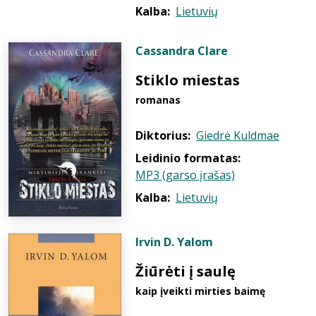
Kalba:
Lietuvių
Cassandra Clare
Stiklo miestas
romanas
Diktorius:
Giedrė Kuldmae
Leidinio formatas:
MP3 (garso įrašas)
Kalba:
Lietuvių
Irvin D. Yalom
Žiūrėti į saulę
kaip įveikti mirties baimę