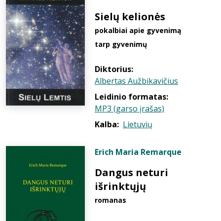
Sielų kelionės
pokalbiai apie gyvenimą
tarp gyvenimų
Diktorius:
Albertas Aužbikavičius
Leidinio formatas:
MP3 (garso įrašas)
Kalba:
Lietuvių
Erich Maria Remarque
Dangus neturi
išrinktųjų
romanas