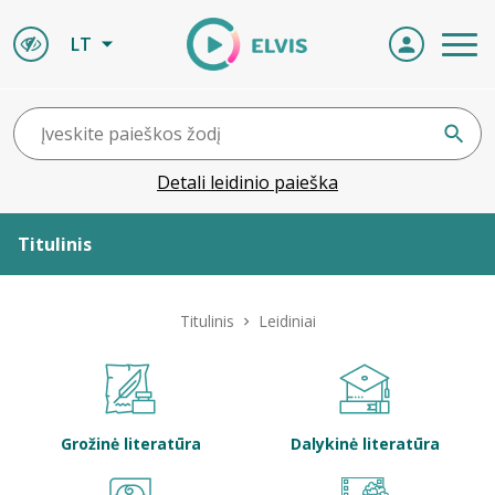
LT
Detali leidinio paieška
Titulinis
Apie ELVIS
Titulinis
Leidiniai
Leidiniai
ELVIS atvyksta
Grožinė literatūra
Dalykinė literatūra
Naujienos