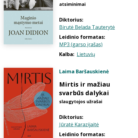
atsiminimai
Diktorius:
Birutė Belada Tauterytė
Leidinio formatas:
MP3 (garso įrašas)
Kalba:
Lietuvių
Laima Baršauskienė
Mirtis ir mažiau
svarbūs dalykai
slaugytojos užrašai
Diktorius:
Jūratė Karazijaitė
Leidinio formatas: