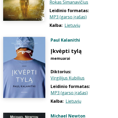
Rokas Simanavičius
Leidinio formatas:
MP3 (garso įrašas)
Kalba:
Lietuvių
Paul Kalanithi
Įkvėpti tylą
memuarai
Diktorius:
Virgilijus Kubilius
Leidinio formatas:
MP3 (garso įrašas)
Kalba:
Lietuvių
Michael Newton