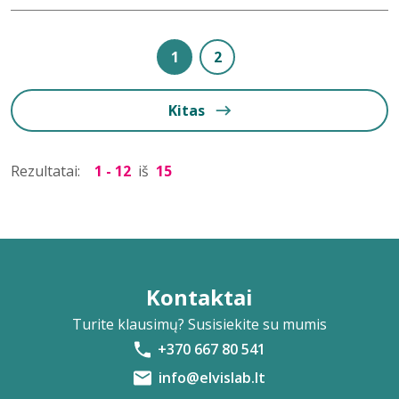
1
2
Kitas
Rezultatai:
1 - 12
iš
15
Kontaktai
Turite klausimų? Susisiekite su mumis
+370 667 80 541
info@elvislab.lt