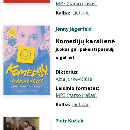
MP3 (garso įrašas)
Kalba:
Lietuvių
Jenny Jägerfeld
Komedijų karalienė
juokas gali pakeisti pasaulį,
o gal ne?
Diktorius:
Aida Jurkevičiūtė
Leidinio formatas:
MP3 (garso įrašas)
Kalba:
Lietuvių
Piotr Koźlak