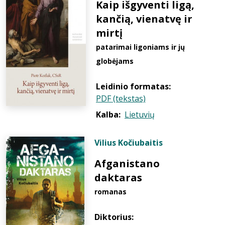
Kaip išgyventi ligą,
kančią, vienatvę ir
mirtį
patarimai ligoniams ir jų
globėjams
Leidinio formatas:
PDF (tekstas)
Kalba:
Lietuvių
Vilius Kočiubaitis
Afganistano
daktaras
romanas
Diktorius: