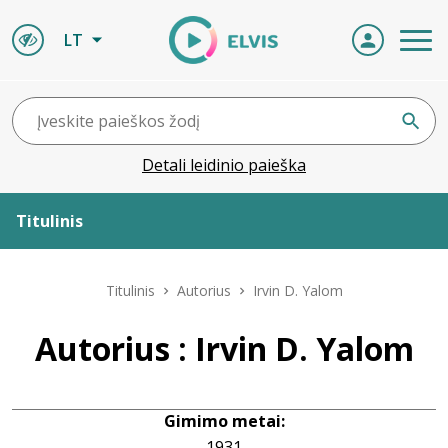
LT
Detali leidinio paieška
Titulinis
Apie ELVIS
Titulinis
Autorius
Irvin D. Yalom
Leidiniai
Autorius : Irvin D. Yalom
ELVIS atvyksta
Gimimo metai:
Naujienos
1931