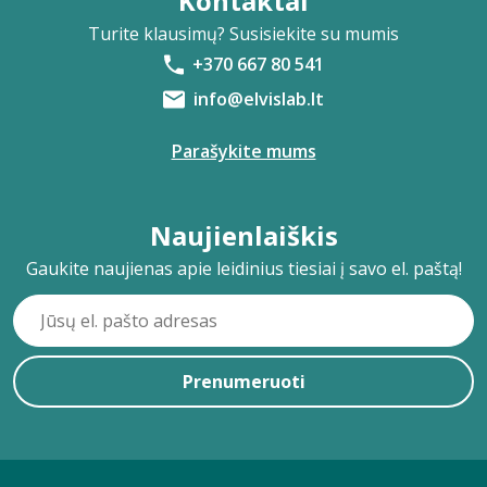
Kontaktai
Turite klausimų? Susisiekite su mumis
+370 667 80 541
info@elvislab.lt
Parašykite mums
Naujienlaiškis
Gaukite naujienas apie leidinius tiesiai į savo el. paštą!
Prenumeruoti