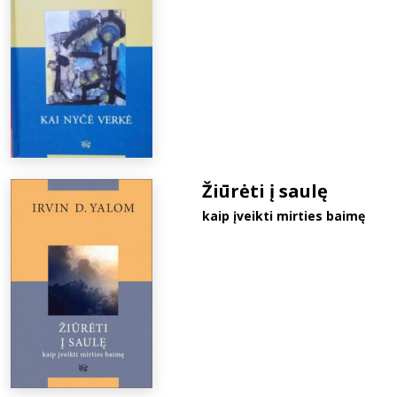
Žiūrėti į saulę
kaip įveikti mirties baimę