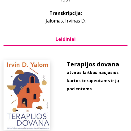
Transkripcija:
Bibliotekoms
Jalomas, Irvinas D.
D.U.K.
Leidiniai
+370 667 80 541
Terapijos dovana
info@elvislab.lt
atviras laiškas naujosios
kartos terapeutams ir jų
pacientams