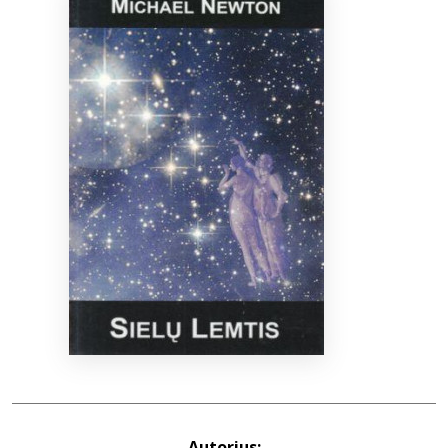
Bibliotekoms
D.U.K.
+370 667 80 541
info@elvislab.lt
Autorius: