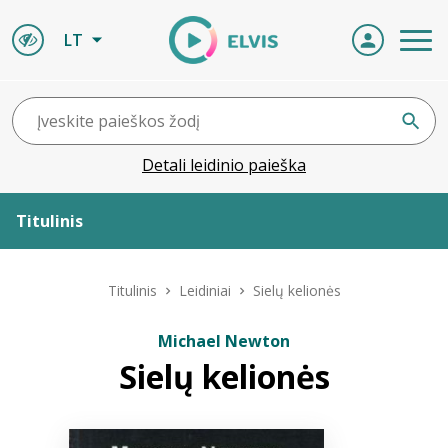
LT
Detali leidinio paieška
Titulinis
Apie ELVIS
Titulinis
Leidiniai
Sielų kelionės
Leidiniai
Michael Newton
Sielų kelionės
ELVIS atvyksta
Naujienos