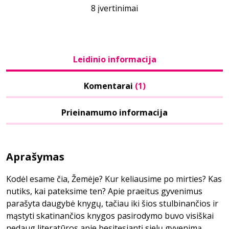
8 įvertinimai
Leidinio informacija
Komentarai
(1)
Prieinamumo informacija
Aprašymas
Kodėl esame čia, Žemėje? Kur keliausime po mirties? Kas
nutiks, kai pateksime ten? Apie praeitus gyvenimus
parašyta daugybė knygų, tačiau iki šios stulbinančios ir
mąstyti skatinančios knygos pasirodymo buvo visiškai
nedaug literatūros apie besitęsiantį sielų gyvenimą