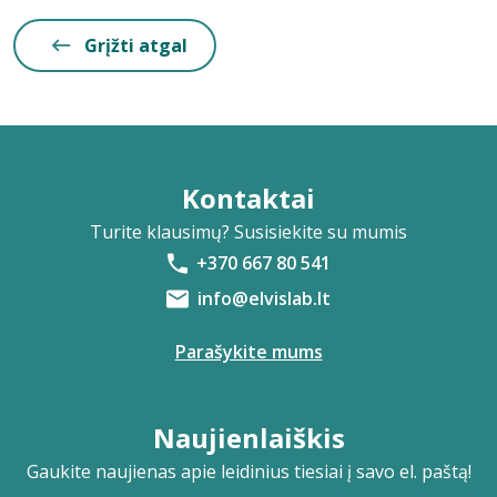
Grįžti atgal
Kontaktai
Turite klausimų? Susisiekite su mumis
+370 667 80 541
info@elvislab.lt
Parašykite mums
Naujienlaiškis
Gaukite naujienas apie leidinius tiesiai į savo el. paštą!