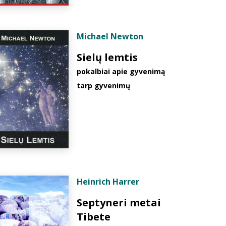
Michael Newton
Sielų lemtis
pokalbiai apie gyvenimą
tarp gyvenimų
Heinrich Harrer
Septyneri metai
Tibete