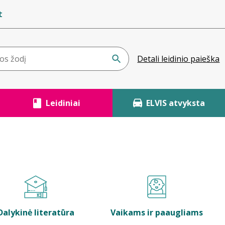
t
Detali leidinio paieška
Leidiniai
ELVIS atvyksta
Dalykinė literatūra
Vaikams ir paaugliams