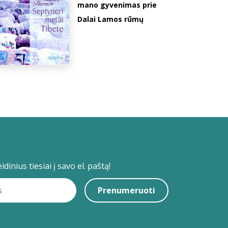
mano gyvenimas prie
Dalai Lamos rūmų
dinius tiesiai į savo el. paštą!
Prenumeruoti