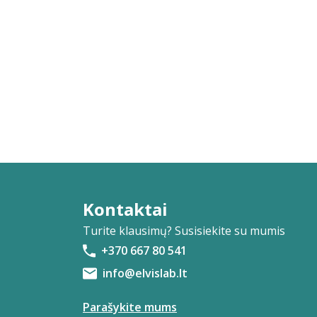
Kontaktai
Turite klausimų? Susisiekite su mumis
+370 667 80 541
info@elvislab.lt
Parašykite mums