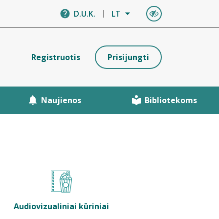
D.U.K.
LT
Registruotis
Prisijungti
Naujienos
Bibliotekoms
Audiovizualiniai kūriniai