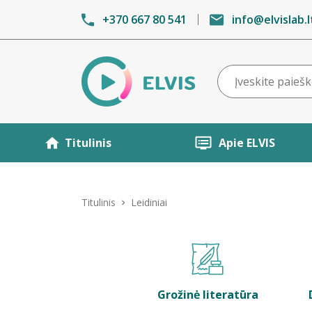
+370 667 80 541
info@elvislab.l
Titulinis
Apie ELVIS
Titulinis
Leidiniai
Grožinė literatūra