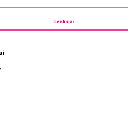
Leidiniai
ai
e