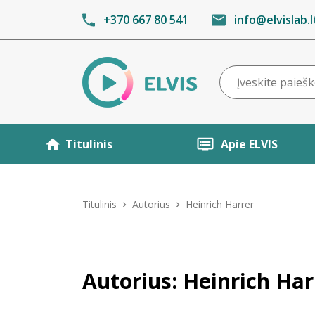
+370 667 80 541
info@elvislab.l
Titulinis
Apie ELVIS
Titulinis
Autorius
Heinrich Harrer
Autorius: Heinrich Har