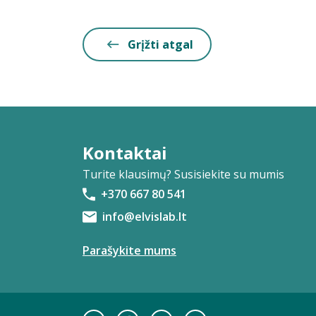
Grįžti atgal
Kontaktai
Turite klausimų? Susisiekite su mumis
+370 667 80 541
info@elvislab.lt
Parašykite mums