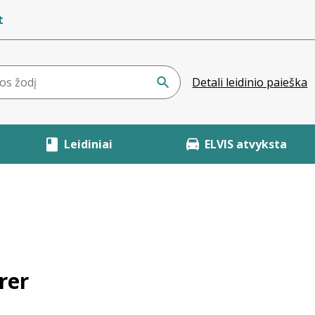
t
Detali leidinio paieška
Leidiniai
ELVIS atvyksta
rer