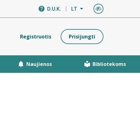
D.U.K.
LT
Registruotis
Prisijungti
Naujienos
Bibliotekoms