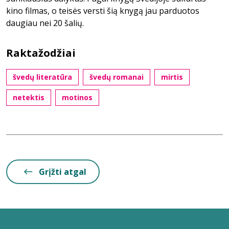
kino filmas, o teisės versti šią knygą jau parduotos
daugiau nei 20 šalių.
Raktažodžiai
švedų literatūra
švedų romanai
mirtis
netektis
motinos
Grįžti atgal