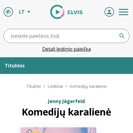
LT
Detali leidinio paieška
Titulinis
Apie ELVIS
Titulinis
Leidiniai
Komedijų karalienė
Leidiniai
Jenny Jägerfeld
Komedijų karalienė
ELVIS atvyksta
Naujienos