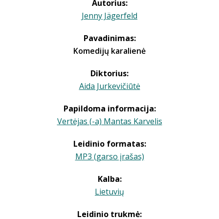
Autorius:
Jenny Jägerfeld
Pavadinimas:
Komedijų karalienė
Diktorius:
Aida Jurkevičiūtė
Papildoma informacija:
Vertėjas (-a) Mantas Karvelis
Leidinio formatas:
MP3 (garso įrašas)
Kalba:
Lietuvių
Leidinio trukmė: