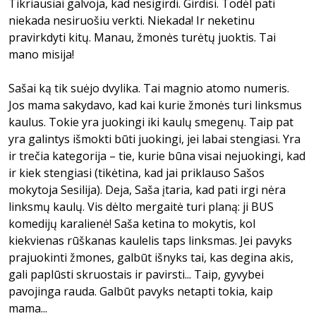
Tikriausiai galvoja, kad nesigirdi. Girdisi. Todėl pati
niekada nesiruošiu verkti. Niekada! Ir neketinu
pravirkdyti kitų. Manau, žmonės turėtų juoktis. Tai
mano misija!
Sašai ką tik suėjo dvylika. Tai magnio atomo numeris.
Jos mama sakydavo, kad kai kurie žmonės turi linksmus
kaulus. Tokie yra juokingi iki kaulų smegenų. Taip pat
yra galintys išmokti būti juokingi, jei labai stengiasi. Yra
ir trečia kategorija – tie, kurie būna visai nejuokingi, kad
ir kiek stengiasi (tikėtina, kad jai priklauso Sašos
mokytoja Sesilija). Deja, Saša įtaria, kad pati irgi nėra
linksmų kaulų. Vis dėlto mergaitė turi planą: ji BUS
komedijų karalienė! Saša ketina to mokytis, kol
kiekvienas rūškanas kaulelis taps linksmas. Jei pavyks
prajuokinti žmones, galbūt išnyks tai, kas degina akis,
gali paplūsti skruostais ir pavirsti... Taip, gyvybei
pavojinga rauda. Galbūt pavyks netapti tokia, kaip
mama...