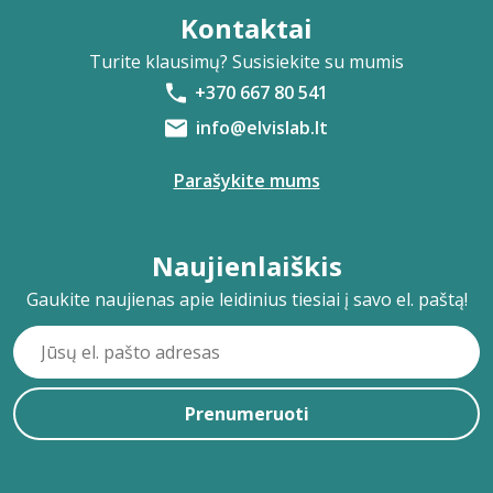
Kontaktai
Turite klausimų? Susisiekite su mumis
+370 667 80 541
info@elvislab.lt
Parašykite mums
Naujienlaiškis
Gaukite naujienas apie leidinius tiesiai į savo el. paštą!
Prenumeruoti