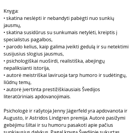
Knyga:
• skatina neslėpti ir nebandyti pabėgti nuo sunkių
jausmų,
• skatina susidūrus su sunkumais netylėti, kreiptis į
specialistus pagalbos,
• parodo kelius, kaip galima įveikti gedulą ir su netektimi
susijusius slogius jausmus,
• psichologiškai nuoširdi, realistiška, abejingų
nepaliksianti istorija,
• autorė meistriškai laviruoja tarp humoro ir sudėtingų,
liūdnų temų,
• autorė įvertinta prestižiškiausiais Švedijos
literatūriniais apdovanojimais.
Psichologė ir rašytoja Jenny Jägerfeld yra apdovanota ir
Augusto, ir Astridos Lindgren premija. Autorė pasižymi
gebėjimu šiltai ir su humoru pasakoti apie pačius
sunkiausius dalykus. Pagal knygą Švedijoje sukurtas