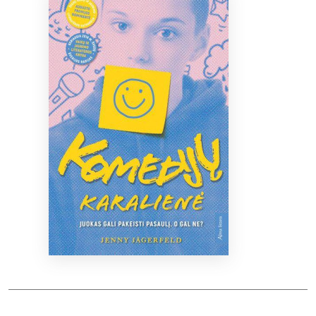
Bibliotekoms
D.U.K.
+370 667 80 541
info@elvislab.lt