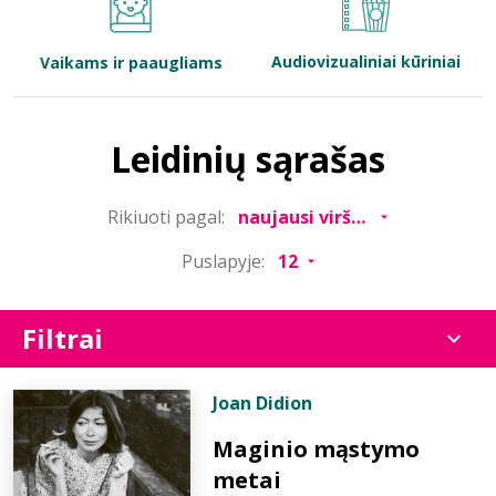
Bibliotekoms
Audiovizualiniai kūriniai
Vaikams ir paaugliams
D.U.K.
Leidinių sąrašas
+370 667 80 541
Rikiuoti pagal:
info@elvislab.lt
Puslapyje:
Filtrai
Joan Didion
Maginio mąstymo
metai