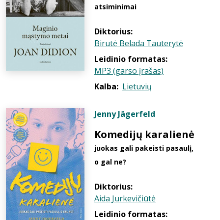
atsiminimai
Diktorius:
Birutė Belada Tauterytė
Leidinio formatas:
MP3 (garso įrašas)
Kalba:
Lietuvių
Jenny Jägerfeld
Komedijų karalienė
juokas gali pakeisti pasaulį,
o gal ne?
Diktorius:
Aida Jurkevičiūtė
Leidinio formatas: