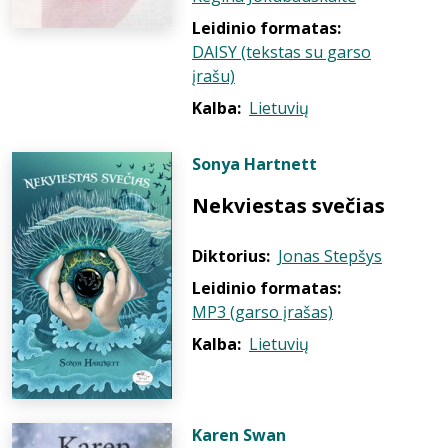
Leidinio formatas:
DAISY (tekstas su garso
įrašu)
Kalba:
Lietuvių
Sonya Hartnett
Nekviestas svečias
Diktorius:
Jonas Stepšys
Leidinio formatas:
MP3 (garso įrašas)
Kalba:
Lietuvių
Karen Swan