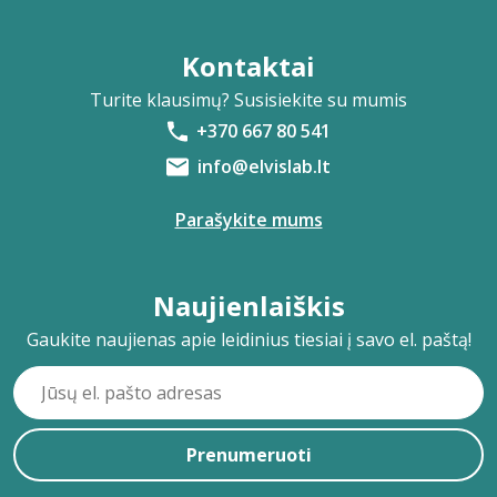
Kontaktai
Turite klausimų? Susisiekite su mumis
+370 667 80 541
info@elvislab.lt
Parašykite mums
Naujienlaiškis
Gaukite naujienas apie leidinius tiesiai į savo el. paštą!
Prenumeruoti