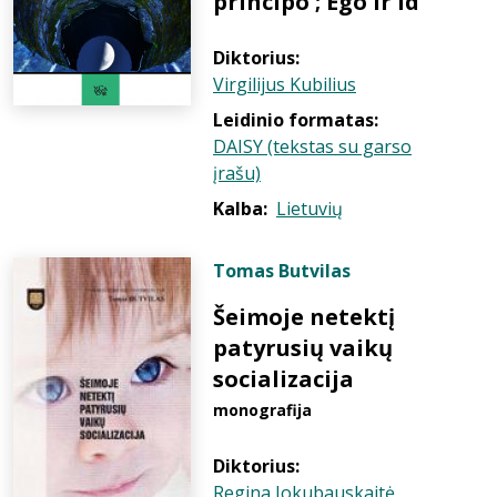
principo ; Ego ir Id
Diktorius:
Virgilijus Kubilius
Leidinio formatas:
DAISY (tekstas su garso
įrašu)
Kalba:
Lietuvių
Tomas Butvilas
Šeimoje netektį
patyrusių vaikų
socializacija
monografija
Diktorius:
Regina Jokubauskaitė