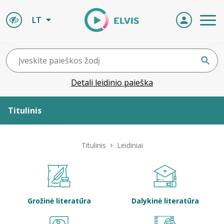
LT
Detali leidinio paieška
Titulinis
Apie ELVIS
Titulinis
Leidiniai
Leidiniai
ELVIS atvyksta
Grožinė literatūra
Dalykinė literatūra
Naujienos