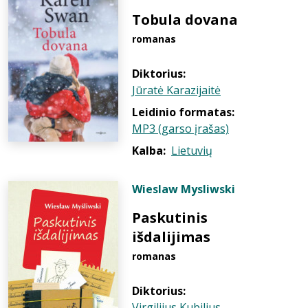
Tobula dovana
romanas
Diktorius:
Jūratė Karazijaitė
Leidinio formatas:
MP3 (garso įrašas)
Kalba:
Lietuvių
Wieslaw Mysliwski
Paskutinis
išdalijimas
romanas
Diktorius:
Virgilijus Kubilius