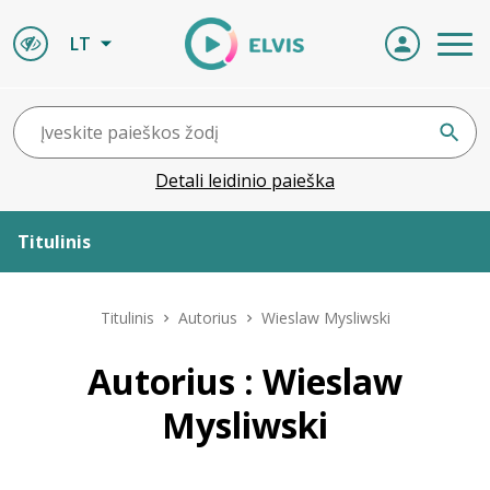
LT
Detali leidinio paieška
Titulinis
Apie ELVIS
Titulinis
Autorius
Wieslaw Mysliwski
Leidiniai
Autorius : Wieslaw
Mysliwski
ELVIS atvyksta
Naujienos