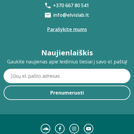
+370 667 80 541
info@elvislab.lt
Parašykite mums
Naujienlaiškis
Gaukite naujienas apie leidinius tiesiai į savo el. paštą!
Prenumeruoti