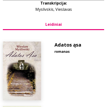
Transkripcija:
Myslivskis, Vieslavas
Bibliotekoms
Leidiniai
D.U.K.
+370 667 80 541
Adatos ąsa
romanas
info@elvislab.lt