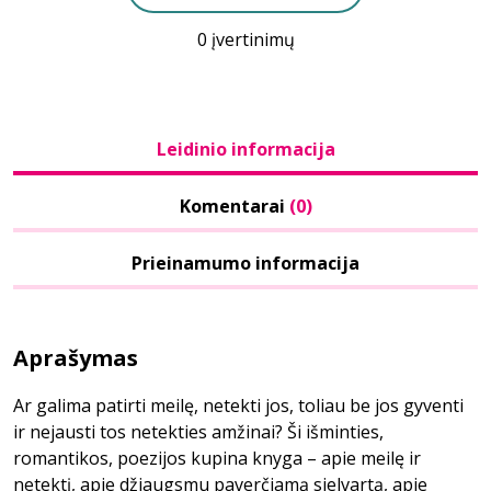
0 įvertinimų
Leidinio informacija
Komentarai
(0)
Prieinamumo informacija
Aprašymas
Ar galima patirti meilę, netekti jos, toliau be jos gyventi
ir nejausti tos netekties amžinai? Ši išminties,
romantikos, poezijos kupina knyga – apie meilę ir
netektį, apie džiaugsmu paverčiamą sielvartą, apie