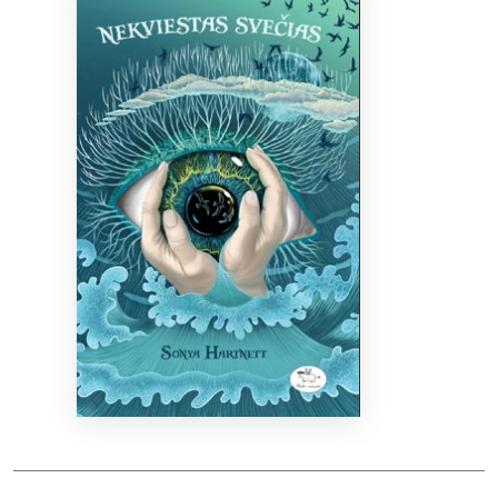
Bibliotekoms
D.U.K.
+370 667 80 541
info@elvislab.lt