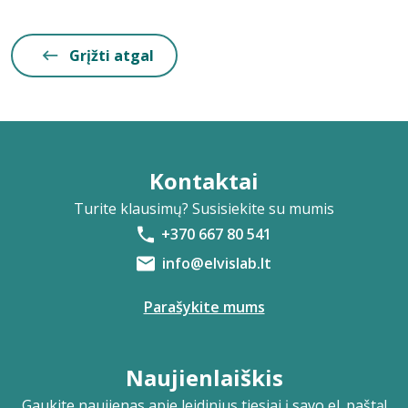
Grįžti atgal
Kontaktai
Turite klausimų? Susisiekite su mumis
+370 667 80 541
info@elvislab.lt
Parašykite mums
Naujienlaiškis
Gaukite naujienas apie leidinius tiesiai į savo el. paštą!