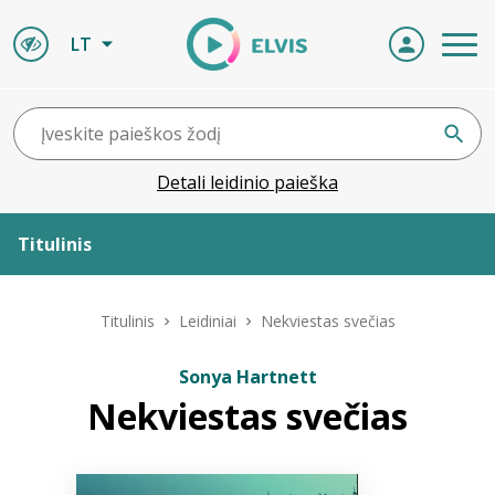
LT
Detali leidinio paieška
Titulinis
Apie ELVIS
Titulinis
Leidiniai
Nekviestas svečias
Leidiniai
Sonya Hartnett
Nekviestas svečias
ELVIS atvyksta
Naujienos