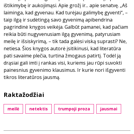
ištikimybę ir aukojimąsi. Apie grožį ir... apie senatvę. „Aš
laiminga, kad gyvenau. Kad turėjau galimybę gyventi“, –
taip ilgą ir sudėtingą savo gyvenimą apibendrina
pagrindinė knygos veikėja. Galbūt pamanei, kad pačiam
reikia būti nugyvenusiam ilgą gyvenimą, patyrusiam
meilę ir išsiskyrimą, – tik tada galėsi viską suprasti? Ne,
netiesa. Šios knygos autorė įsitikinusi, kad literatūra
pati savaime plečia, turtina žmogaus patirtį. Todėl ją
drąsiai gali imti į rankas visi, kuriems jau rūpi suvokti
painesnius gyvenimo klausimus. Ir kurie nori išgyventi
tikros literatūros jausmą.
Raktažodžiai
meilė
netektis
trumpoji proza
jausmai