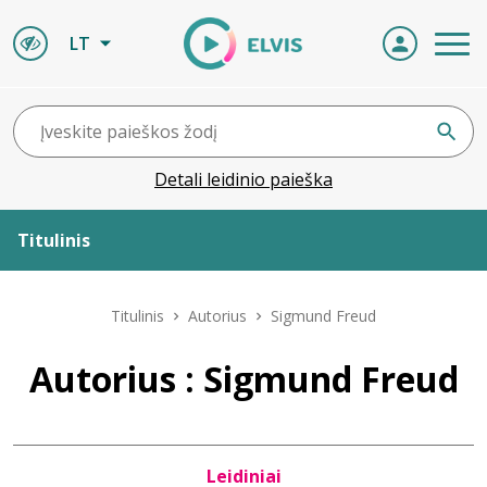
LT
Detali leidinio paieška
Titulinis
Apie ELVIS
Titulinis
Autorius
Sigmund Freud
Leidiniai
Autorius : Sigmund Freud
ELVIS atvyksta
Leidiniai
Naujienos