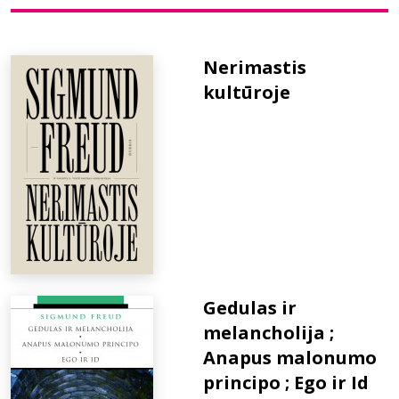
Bibliotekoms
Nerimastis
kultūroje
D.U.K.
+370 667 80 541
info@elvislab.lt
Gedulas ir
melancholija ;
Anapus malonumo
principo ; Ego ir Id