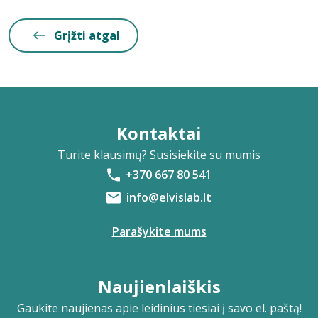
Grįžti atgal
Kontaktai
Turite klausimų? Susisiekite su mumis
+370 667 80 541
info@elvislab.lt
Parašykite mums
Naujienlaiškis
Gaukite naujienas apie leidinius tiesiai į savo el. paštą!