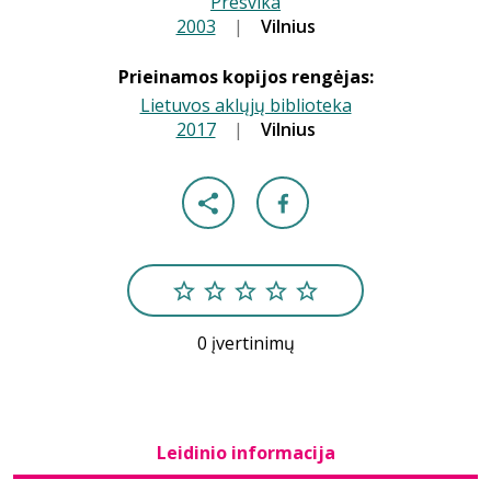
Presvika
2003
|
|
Vilnius
Prieinamos kopijos rengėjas:
Lietuvos aklųjų biblioteka
2017
|
|
Vilnius
0 įvertinimų
Leidinio informacija