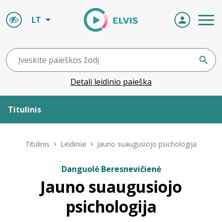
LT
Detali leidinio paieška
Titulinis
Apie ELVIS
Titulinis
Leidiniai
Jauno suaugusiojo psichologija
Leidiniai
Danguolė Beresnevičienė
Jauno suaugusiojo
ELVIS atvyksta
psichologija
Naujienos