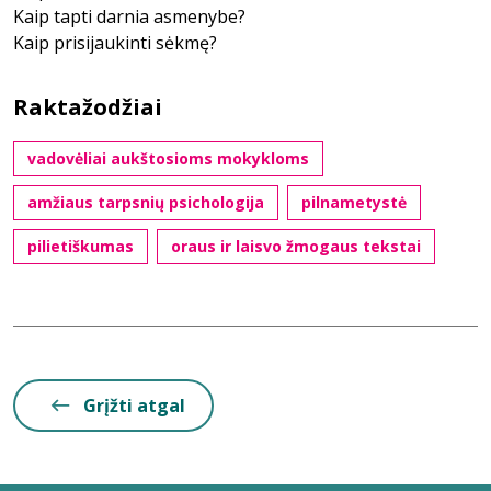
Kaip tapti darnia asmenybe?
Kaip prisijaukinti sėkmę?
Raktažodžiai
vadovėliai aukštosioms mokykloms
amžiaus tarpsnių psichologija
pilnametystė
pilietiškumas
oraus ir laisvo žmogaus tekstai
Grįžti atgal