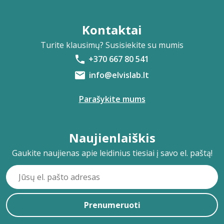
Kontaktai
Turite klausimų? Susisiekite su mumis
+370 667 80 541
info@elvislab.lt
Parašykite mums
Naujienlaiškis
Gaukite naujienas apie leidinius tiesiai į savo el. paštą!
Prenumeruoti