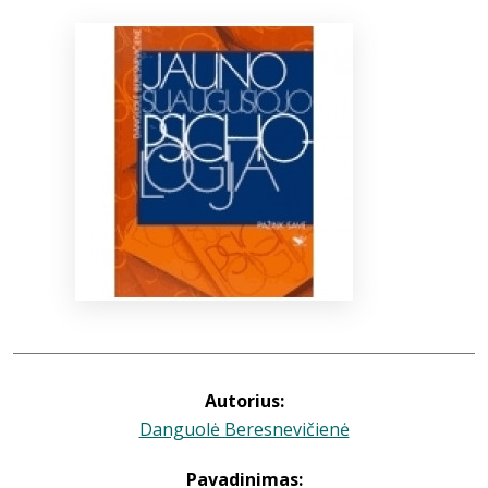
Bibliotekoms
D.U.K.
+370 667 80 541
info@elvislab.lt
Autorius:
Danguolė Beresnevičienė
Pavadinimas: