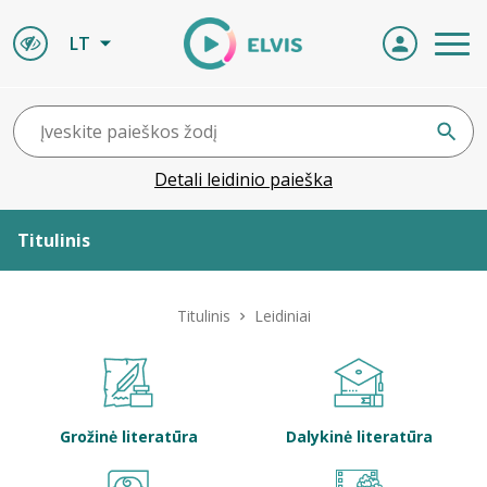
LT
Detali leidinio paieška
Titulinis
Apie ELVIS
Titulinis
Leidiniai
Leidiniai
ELVIS atvyksta
Grožinė literatūra
Dalykinė literatūra
Naujienos