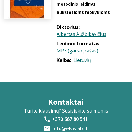
metodinis leidinys
aukštosioms mokykloms
Diktorius:
Albertas Aužbikavičius
Leidinio formatas:
MP3 (garso įrašas)
Kalba:
Lietuvių
Kontaktai
Turite klausimų? Susisiekite su mumis
+370 667 80 541
info@elvislab.lt