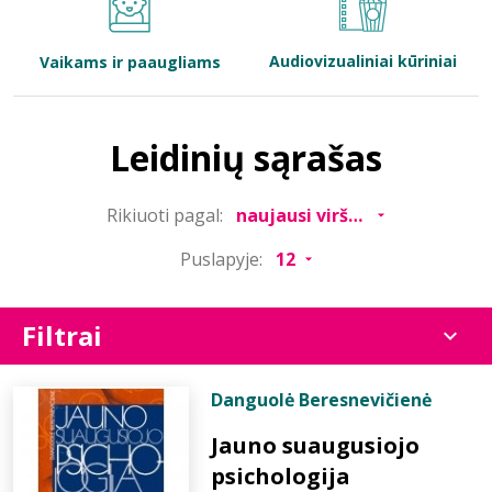
Bibliotekoms
Audiovizualiniai kūriniai
Vaikams ir paaugliams
D.U.K.
Leidinių sąrašas
+370 667 80 541
Rikiuoti pagal:
info@elvislab.lt
Puslapyje:
Filtrai
Danguolė Beresnevičienė
Jauno suaugusiojo
psichologija