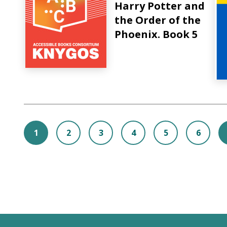
Harry Potter and
the Order of the
Phoenix. Book 5
1
2
3
4
5
6