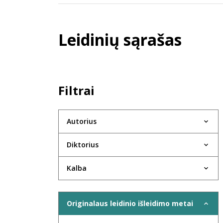
Leidinių sąrašas
Filtrai
Autorius
Diktorius
Kalba
Originalaus leidinio išleidimo metai