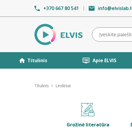
+370 667 80 541
info@elvislab.l
Titulinis
Apie ELVIS
Titulinis
Leidiniai
Grožinė literatūra