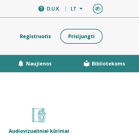
D.U.K.
LT
Registruotis
Prisijungti
Naujienos
Bibliotekoms
Audiovizualiniai kūriniai