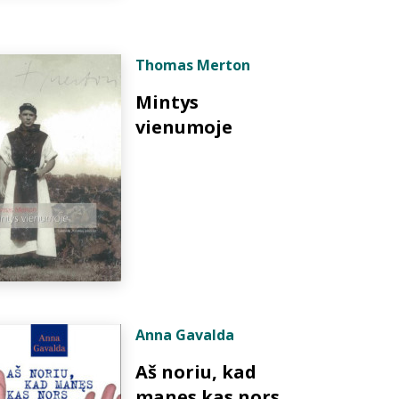
Thomas Merton
Mintys
vienumoje
Anna Gavalda
Aš noriu, kad
manęs kas nors