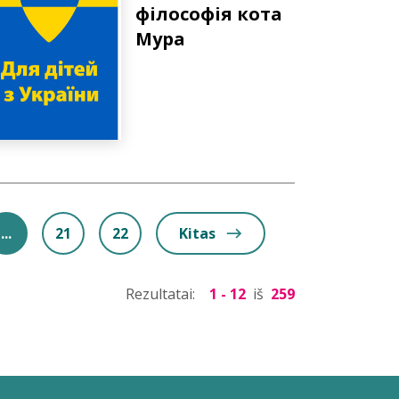
філософія кота
Мура
...
21
22
Kitas
Rezultatai:
1 - 12
iš
259