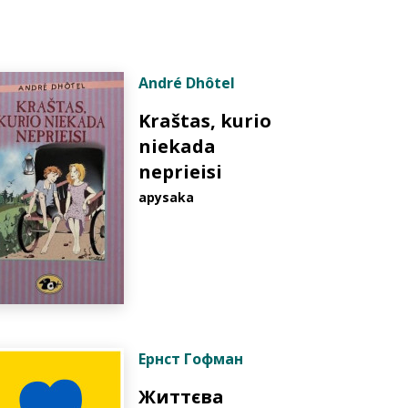
André Dhôtel
Kraštas, kurio
niekada
neprieisi
apysaka
Ернст Гофман
Життєва