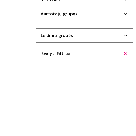
1934
Vartotojų grupės
1935
1936
Leidinių grupės
1937
Išvalyti Filtrus
1938
1940
1943
1947
1948
1949
1950
1951