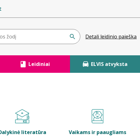
t
Detali leidinio paieška
Leidiniai
ELVIS atvyksta
Dalykinė literatūra
Vaikams ir paaugliams