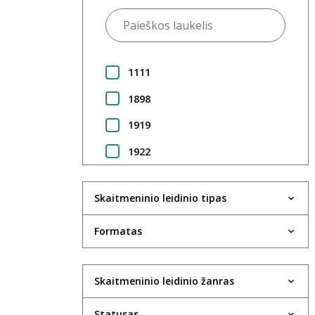
1111
1898
1919
1922
1923
Skaitmeninio leidinio tipas
1924
1925
Formatas
1930
Skaitmeninio leidinio žanras
1931
1933
Statusas