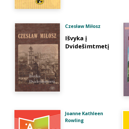
Czesław Miłosz
Išvyka į
Dvidešimtmetį
Joanne Kathleen
Rowling