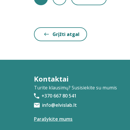
Grįžti atgal
Kontaktai
Turite klausimų? Susisiekite su mumis
+370 667 80 541
info@elvislab.lt
Parašykite mums