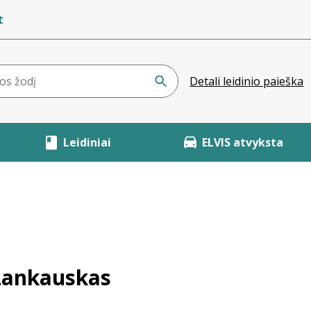
t
Detali leidinio paieška
Leidiniai
ELVIS atvyksta
Lankauskas