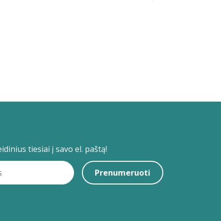
dinius tiesiai į savo el. paštą!
Prenumeruoti