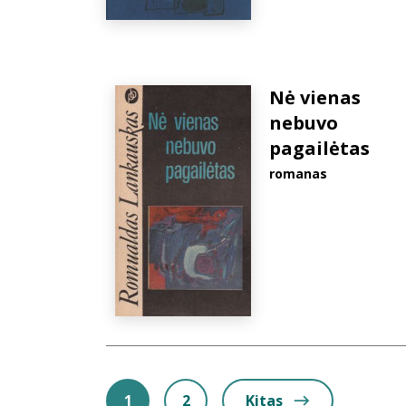
Nė vienas
nebuvo
pagailėtas
romanas
1
2
Kitas