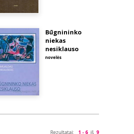
Būgnininko
niekas
nesiklauso
novelės
Rezultatai:
1 - 6
iš
9