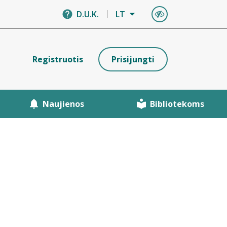
D.U.K.
LT
Registruotis
Prisijungti
Naujienos
Bibliotekoms