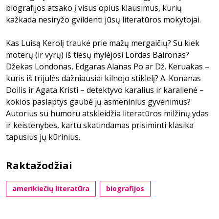
biografijos atsako į visus opius klausimus, kurių
kažkada nesiryžo gvildenti jūsų literatūros mokytojai.
Kas Luisą Kerolį traukė prie mažų mergaičių? Su kiek
moterų (ir vyrų) iš tiesų mylėjosi Lordas Baironas?
Džekas Londonas, Edgaras Alanas Po ar Dž. Keruakas –
kuris iš trijulės dažniausiai kilnojo stiklelį? A. Konanas
Doilis ir Agata Kristi – detektyvo karalius ir karalienė –
kokios paslaptys gaubė jų asmeninius gyvenimus?
Autorius su humoru atskleidžia literatūros milžinų ydas
ir keistenybes, kartu skatindamas prisiminti klasika
tapusius jų kūrinius.
Raktažodžiai
amerikiečių literatūra
biografijos