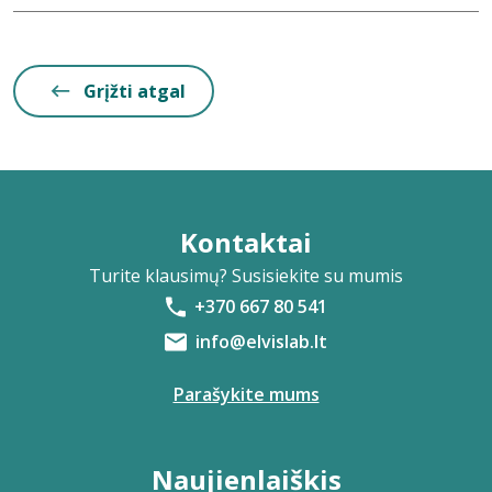
Grįžti atgal
Kontaktai
Turite klausimų? Susisiekite su mumis
+370 667 80 541
info@elvislab.lt
Parašykite mums
Naujienlaiškis