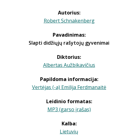
Autorius:
Robert Schnakenberg
Pavadinimas:
Slapti didžiųjų rašytojų gyvenimai
Diktorius:
Albertas Aužbikavičius
Papildoma informacija:
Vertėjas (-a) Emilija Ferdmanaitė
Leidinio formatas:
MP3 (garso įrašas)
Kalba:
Lietuvių