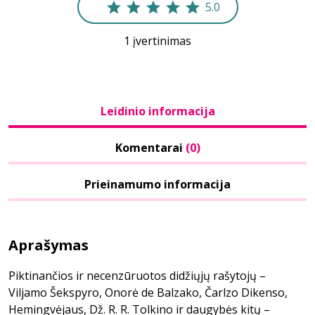
5.0
1 įvertinimas
Leidinio informacija
Komentarai
(0)
Prieinamumo informacija
Aprašymas
Piktinančios ir necenzūruotos didžiųjų rašytojų –
Viljamo Šekspyro, Onorė de Balzako, Čarlzo Dikenso,
Hemingvėjaus, Dž. R. R. Tolkino ir daugybės kitų –