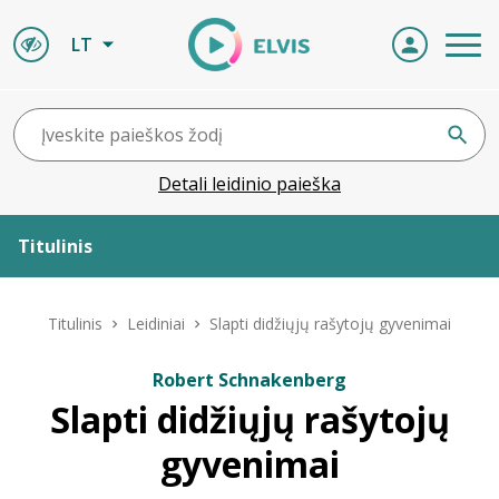
LT
Detali leidinio paieška
Titulinis
Apie ELVIS
Titulinis
Leidiniai
Slapti didžiųjų rašytojų gyvenimai
Leidiniai
Robert Schnakenberg
Slapti didžiųjų rašytojų
ELVIS atvyksta
gyvenimai
Naujienos