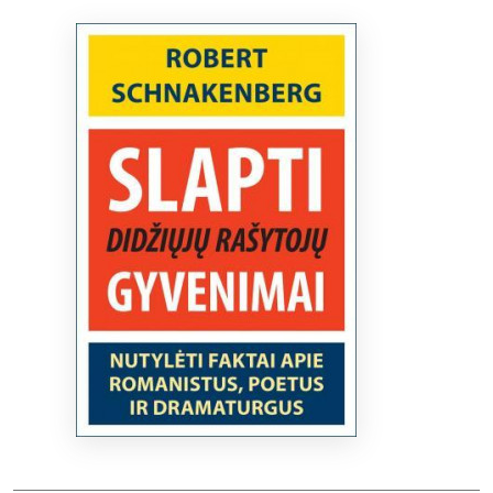
Bibliotekoms
D.U.K.
+370 667 80 541
info@elvislab.lt