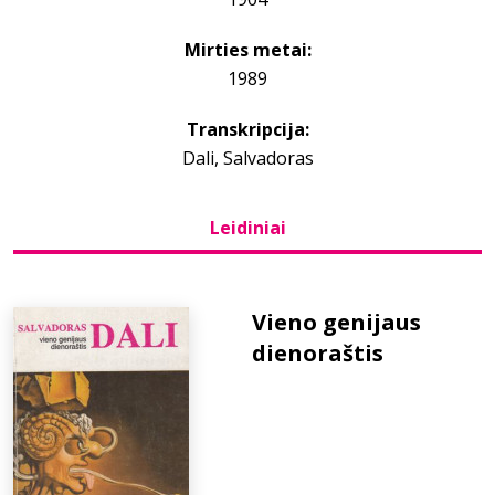
Mirties metai:
Bibliotekoms
1989
D.U.K.
Transkripcija:
Dali, Salvadoras
+370 667 80 541
Leidiniai
info@elvislab.lt
Vieno genijaus
dienoraštis