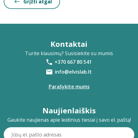
Grįžti atgal
Kontaktai
Turite klausimų? Susisiekite su mumis
+370 667 80 541
info@elvislab.lt
Parašykite mums
Naujienlaiškis
Gaukite naujienas apie leidinius tiesiai į savo el. paštą!