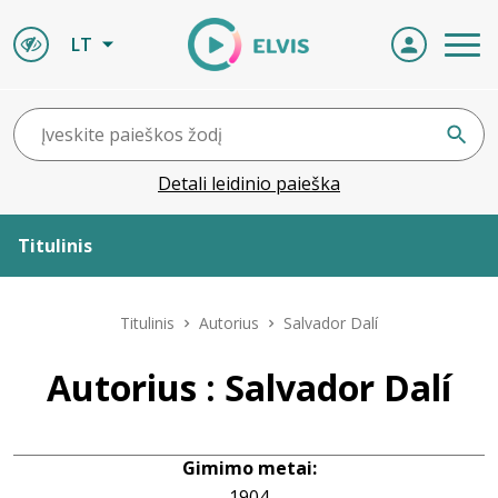
LT
Detali leidinio paieška
Titulinis
Apie ELVIS
Titulinis
Autorius
Salvador Dalí
Leidiniai
Autorius : Salvador Dalí
ELVIS atvyksta
Gimimo metai:
Naujienos
1904