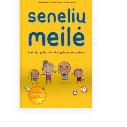
Bibliotekoms
D.U.K.
+370 667 80 541
info@elvislab.lt