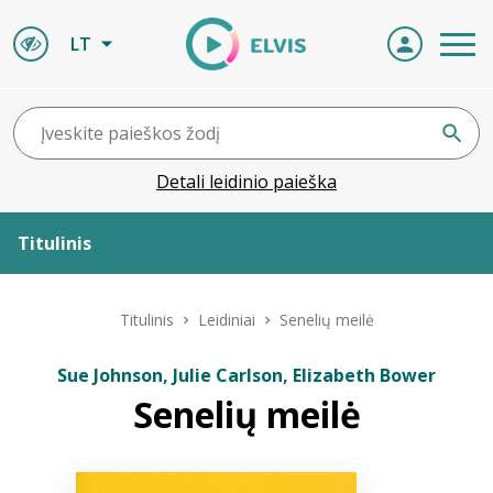
LT
Detali leidinio paieška
Titulinis
Apie ELVIS
Titulinis
Leidiniai
Senelių meilė
Leidiniai
Sue Johnson, Julie Carlson, Elizabeth Bower
Senelių meilė
ELVIS atvyksta
Naujienos