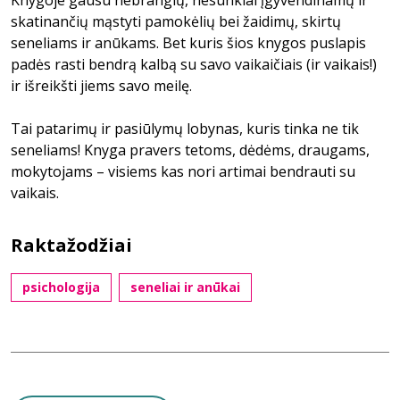
Knygoje gausu nebrangių, nesunkiai įgyvendinamų ir
skatinančių mąstyti pamokėlių bei žaidimų, skirtų
seneliams ir anūkams. Bet kuris šios knygos puslapis
padės rasti bendrą kalbą su savo vaikaičiais (ir vaikais!)
ir išreikšti jiems savo meilę.
Tai patarimų ir pasiūlymų lobynas, kuris tinka ne tik
seneliams! Knyga pravers tetoms, dėdėms, draugams,
mokytojams – visiems kas nori artimai bendrauti su
vaikais.
Raktažodžiai
psichologija
seneliai ir anūkai