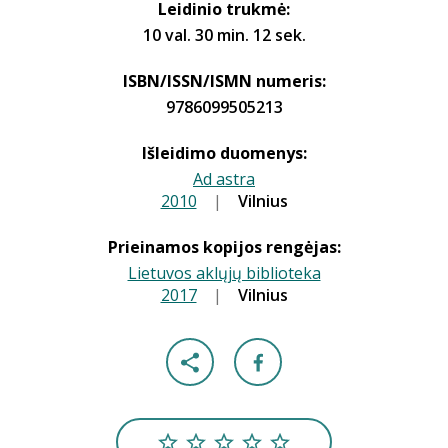
Leidinio trukmė:
10 val. 30 min. 12 sek.
ISBN/ISSN/ISMN numeris:
9786099505213
Išleidimo duomenys:
Ad astra
2010
|
|
Vilnius
Prieinamos kopijos rengėjas:
Lietuvos aklųjų biblioteka
2017
|
|
Vilnius