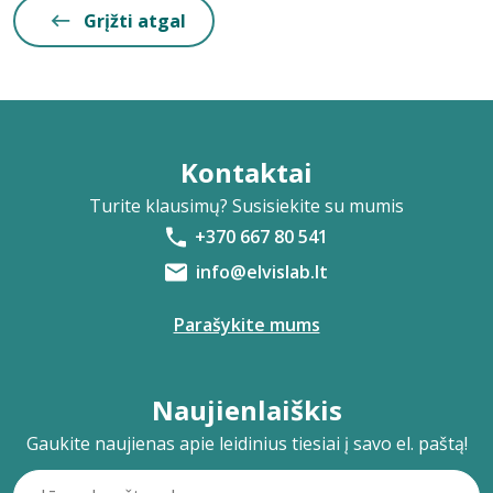
Grįžti atgal
Kontaktai
Turite klausimų? Susisiekite su mumis
+370 667 80 541
info@elvislab.lt
Parašykite mums
Naujienlaiškis
Gaukite naujienas apie leidinius tiesiai į savo el. paštą!