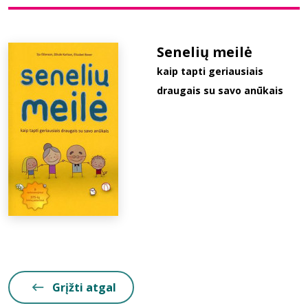
Bibliotekoms
Senelių meilė
kaip tapti geriausiais
D.U.K.
draugais su savo anūkais
+370 667 80 541
info@elvislab.lt
Grįžti atgal