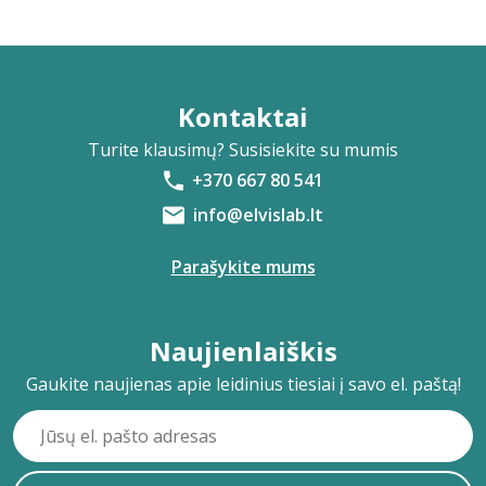
Kontaktai
Turite klausimų? Susisiekite su mumis
+370 667 80 541
info@elvislab.lt
Parašykite mums
Naujienlaiškis
Gaukite naujienas apie leidinius tiesiai į savo el. paštą!