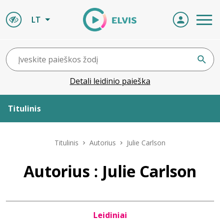
LT
Detali leidinio paieška
Titulinis
Apie ELVIS
Titulinis
Autorius
Julie Carlson
Leidiniai
Autorius : Julie Carlson
ELVIS atvyksta
Leidiniai
Naujienos