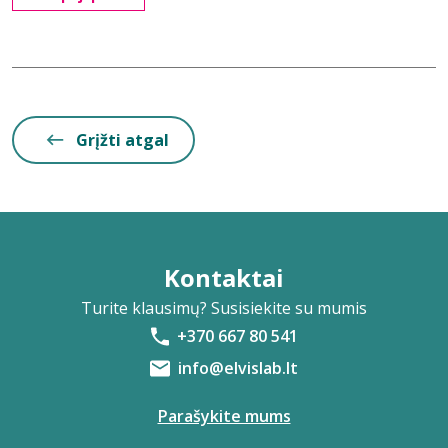
Grįžti atgal
Kontaktai
Turite klausimų? Susisiekite su mumis
+370 667 80 541
info@elvislab.lt
Parašykite mums