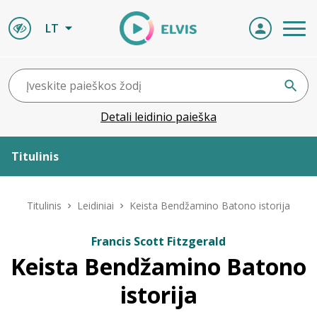
LT
Detali leidinio paieška
Titulinis
Apie ELVIS
Titulinis
Leidiniai
Keista Bendžamino Batono istorija
Leidiniai
Francis Scott Fitzgerald
Keista Bendžamino Batono
ELVIS atvyksta
istorija
Naujienos