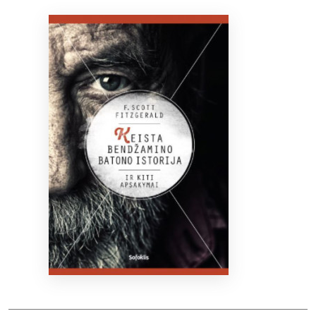
Bibliotekoms
D.U.K.
+370 667 80 541
info@elvislab.lt