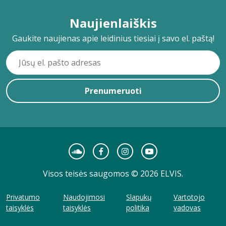
Naujienlaiškis
Gaukite naujienas apie leidinius tiesiai į savo el. paštą!
Prenumeruoti
Visos teisės saugomos © 2026 ELVIS.
Privatumo
Naudojimosi
Slapukų
Vartotojo
taisyklės
taisyklės
politika
vadovas