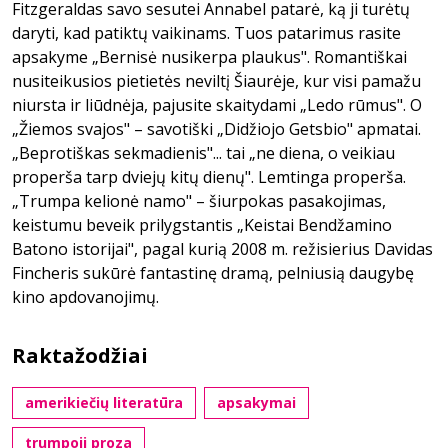
Fitzgeraldas savo sesutei Annabel patarė, ką ji turėtų
daryti, kad patiktų vaikinams. Tuos patarimus rasite
apsakyme „Bernisė nusikerpa plaukus". Romantiškai
nusiteikusios pietietės neviltį Šiaurėje, kur visi pamažu
niursta ir liūdnėja, pajusite skaitydami „Ledo rūmus". O
„Žiemos svajos" – savotiški „Didžiojo Getsbio" apmatai.
„Beprotiškas sekmadienis"... tai „ne diena, o veikiau
properša tarp dviejų kitų dienų". Lemtinga properša.
„Trumpa kelionė namo" – šiurpokas pasakojimas,
keistumu beveik prilygstantis „Keistai Bendžamino
Batono istorijai", pagal kurią 2008 m. režisierius Davidas
Fincheris sukūrė fantastinę dramą, pelniusią daugybę
kino apdovanojimų.
Raktažodžiai
amerikiečių literatūra
apsakymai
trumpoji proza