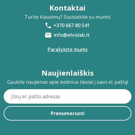
Kontaktai
Turite klausimų? Susisiekite su mumis
+370 667 80 541
info@elvislab.lt
Parašykite mums
Naujienlaiškis
Gaukite naujienas apie leidinius tiesiai į savo el. paštą!
Prenumeruoti