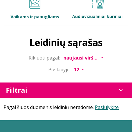
Bibliotekoms
Audiovizualiniai kūriniai
Vaikams ir paaugliams
D.U.K.
Leidinių sąrašas
+370 667 80 541
Rikiuoti pagal:
info@elvislab.lt
Puslapyje:
Filtrai
Pagal šiuos duomenis leidinių neradome.
Pasiūlykite