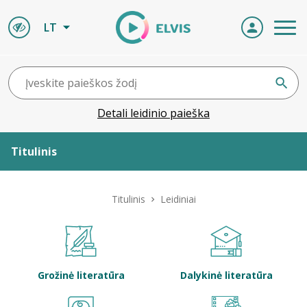
LT
Detali leidinio paieška
Titulinis
Apie ELVIS
Titulinis
Leidiniai
Leidiniai
ELVIS atvyksta
Grožinė literatūra
Dalykinė literatūra
Naujienos